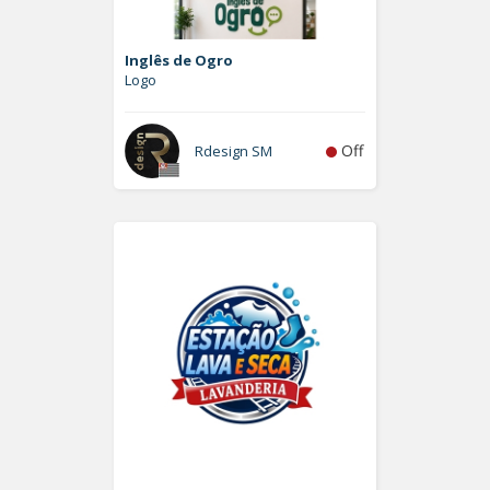
Inglês de Ogro
Logo
Off
Rdesign SM