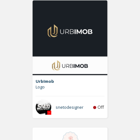
UrbImob
Logo
Off
snetodesigner