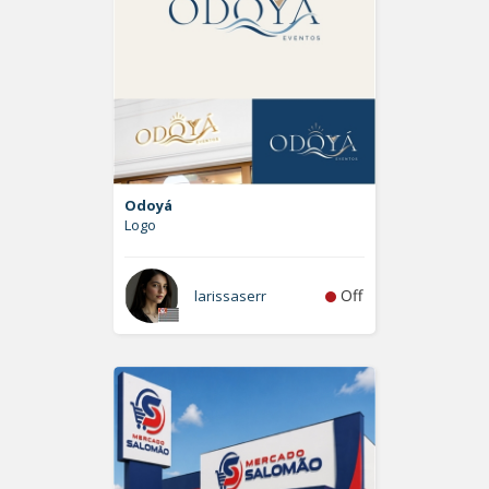
Odoyá
Logo
Off
larissaserr