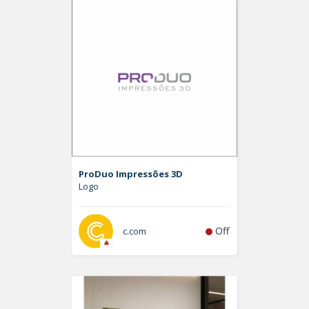
ProDuo Impressões 3D
Logo
Off
c.com