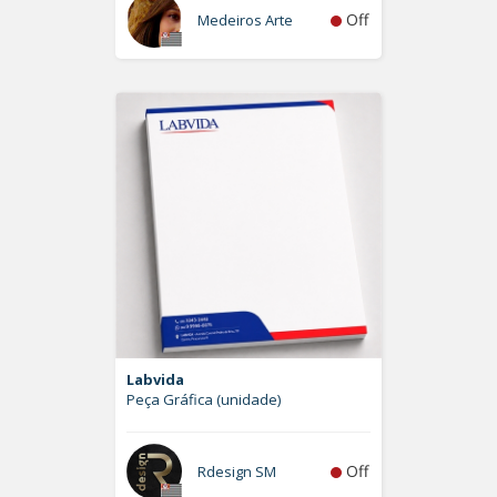
Off
Medeiros Arte
Labvida
Peça Gráfica (unidade)
Off
Rdesign SM