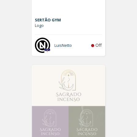
SERTÃO GYM
Logo
Off
LuisNetto