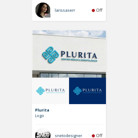
Off
larissaserr
Plurita
Logo
Off
snetodesigner