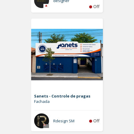
designer
Off
Sanets - Controle de pragas
Fachada
Off
Rdesign SM