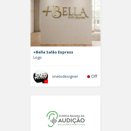
+Bella Salão Express
Logo
Off
snetodesigner