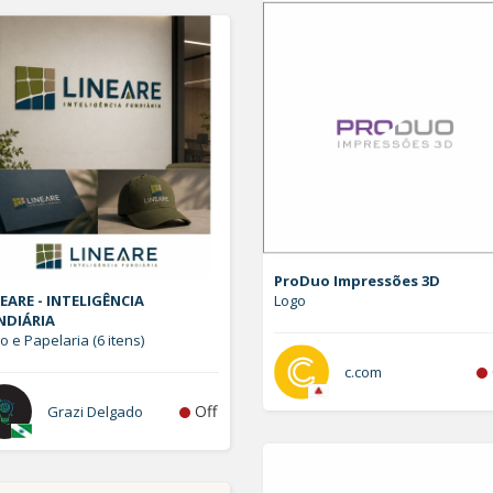
ProDuo Impressões 3D
EARE - INTELIGÊNCIA
Logo
NDIÁRIA
o e Papelaria (6 itens)
c.com
Off
Grazi Delgado