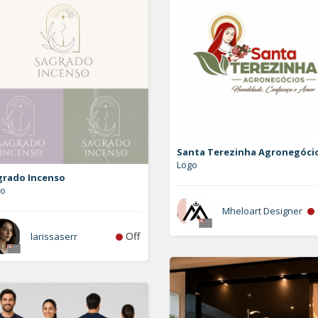
Santa Terezinha Agronegóci
Logo
grado Incenso
go
Mheloart Designer
Off
larissaserr