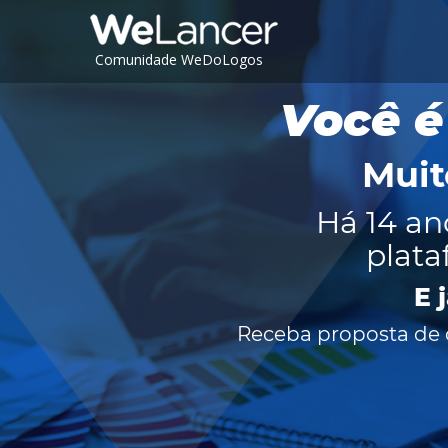
Comunidade WeDoLogos
Você é
Muit
Há 14 an
plata
E 
Receba proposta de c