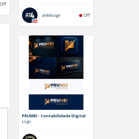
Off
Off
at4design
PRUMEI - Contabilidade Digital
Logo
Off