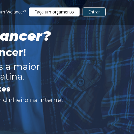
 um Welancer?
Faça um orçamento
Entrar
lancer?
ncer
!
s a maior
atina.
tes
 dinheiro na internet