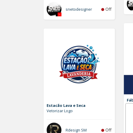
Off
snetodesigner
Fáb
Estacão Lava e Seca
Ad
Vetorizar Logo
Log
Off
Rdesign SM