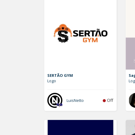
SERTÃO GYM
Sa
Logo
Lo
Off
LuisNetto