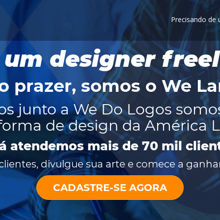
Precisando de
 um designer free
o prazer, somos o
We La
os junto a We Do Logos somo
forma de design da América L
já atendemos mais de 70 mil clien
lientes, divulgue sua arte e comece a ganhar
CADASTRE-SE AGORA