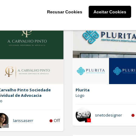
Recusar Cookies
Aceitar Cookies
Carvalho Pinto Sociedade
Plurita
ividual de Advocacia
Logo
go
snetodesigner
Off
larissaserr