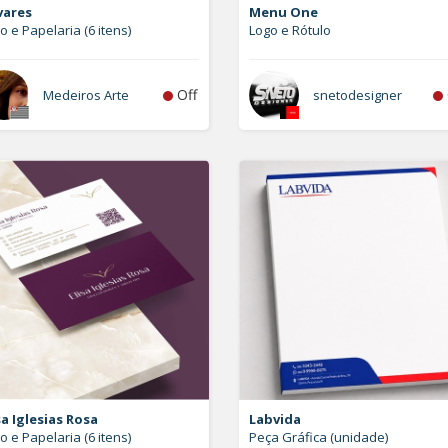
vares
Menu One
o e Papelaria (6 itens)
Logo e Rótulo
Off
Medeiros Arte
snetodesigner
sa Iglesias Rosa
Labvida
o e Papelaria (6 itens)
Peça Gráfica (unidade)