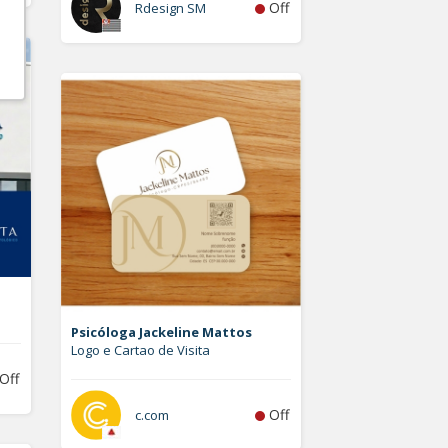
Off
Rdesign SM
Psicóloga Jackeline Mattos
Logo e Cartao de Visita
Off
Off
c.com