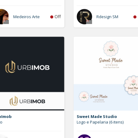
Off
Medeiros Arte
Rdesign SM
bImob
Sweet Made Studio
go
Logo e Papelaria (6 itens)