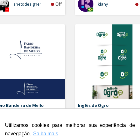
Off
snetodesigner
klany
io Bandeira de Mello
Inglês de Ogro
vocacia
Logo
o e Papelaria (6 itens)
Utilizamos cookies para melhorar sua experiência de
Rdesign SM
navegação.
Saiba mais
Off
Rubao