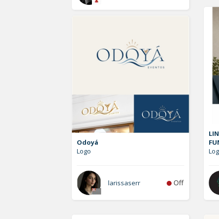
LIN
Odoyá
FU
Logo
Log
Off
larissaserr