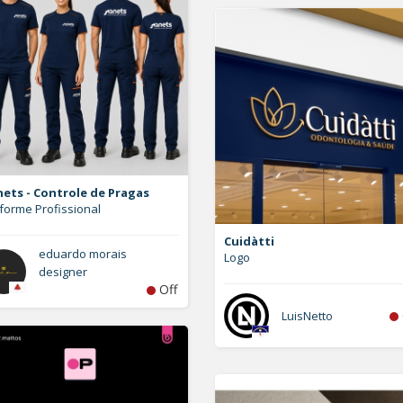
ets - Controle de Pragas
forme Profissional
Cuidàtti
eduardo morais
Logo
designer
Off
LuisNetto