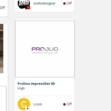
Off
snetodesigner
Off
ProDuo Impressões 3D
Logo
Off
c.com