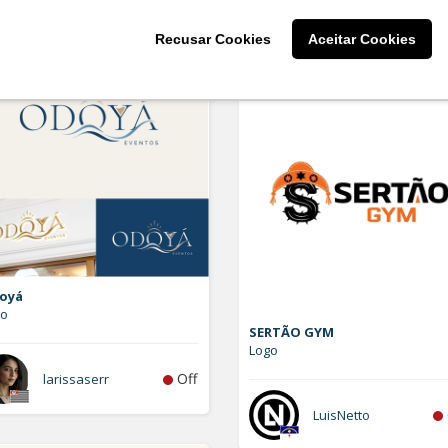
Grazi Delgado
Recusar Cookies
Aceitar Cookies
oyá
go
SERTÃO GYM
Logo
Off
larissaserr
LuisNetto