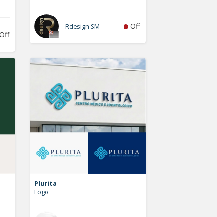
Off
Rdesign SM
Off
Plurita
Logo