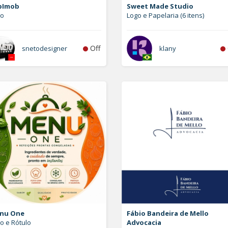
bImob
Sweet Made Studio
go
Logo e Papelaria (6 itens)
Off
snetodesigner
klany
nu One
Fábio Bandeira de Mello
o e Rótulo
Advocacia