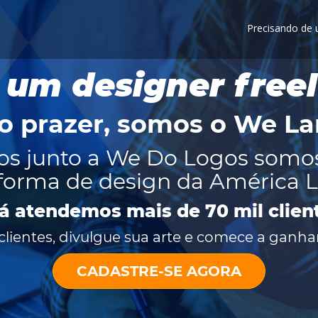
Precisando de
 um designer free
o prazer, somos o
We La
os junto a We Do Logos somo
forma de design da América L
já atendemos mais de 70 mil clien
lientes, divulgue sua arte e comece a ganhar
CADASTRE-SE AGORA