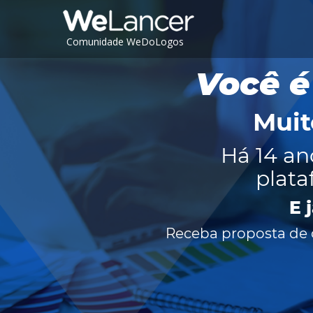
Comunidade WeDoLogos
Você é
Muit
Há 14 an
plata
E 
Receba proposta de c