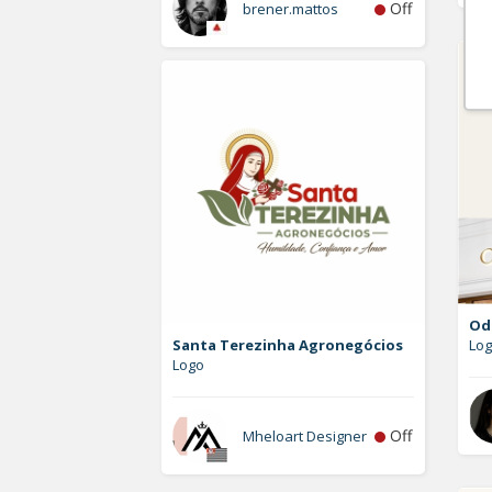
Off
brener.mattos
Od
Santa Terezinha Agronegócios
Lo
Logo
Off
Mheloart Designer