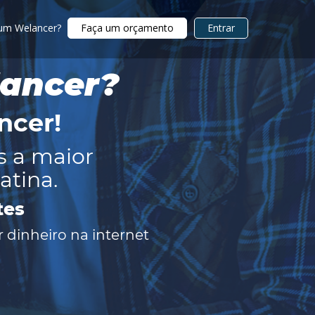
 um Welancer?
Faça um orçamento
Entrar
lancer?
ncer
!
s a maior
atina.
tes
 dinheiro na internet