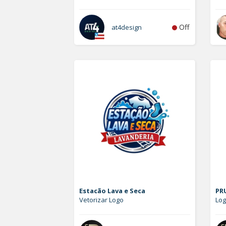
Off
at4design
Estacão Lava e Seca
PRU
Vetorizar Logo
Lo