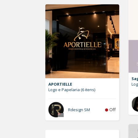
Sa
APORTIELLE
Lo
Logo e Papelaria (6 itens)
Off
Rdesign SM