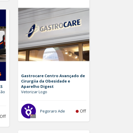
Gastrocare Centro Avançado de
Cirurgiia da Obesidade e
AS
Aparelho Digest
hão
Vetorizar Logo
Off
Pegoraro Ade
Off