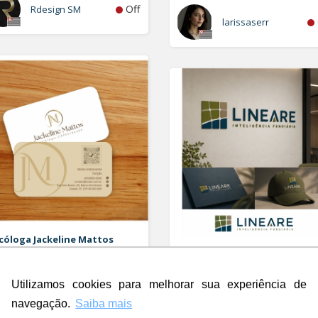
Off
Rdesign SM
larissaserr
cóloga Jackeline Mattos
o e Cartao de Visita
LINEARE - INTELIGÊNCIA
FUNDIÁRIA
Logo e Papelaria (6 itens)
Utilizamos cookies para melhorar sua experiência de
Off
c.com
navegação.
Saiba mais