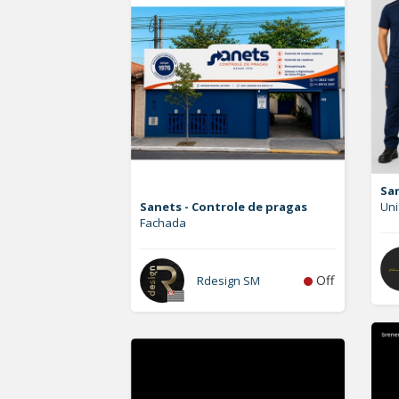
San
Sanets - Controle de pragas
Uni
Fachada
Off
Rdesign SM