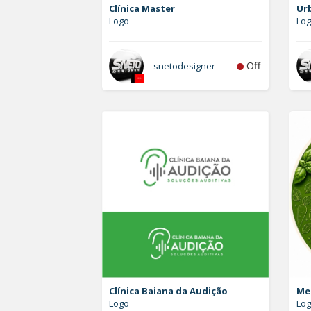
Clínica Master
Ur
Logo
Lo
Off
snetodesigner
Clínica Baiana da Audição
Me
Logo
Log