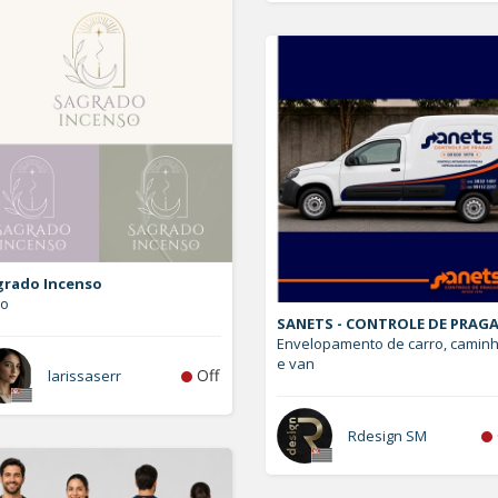
grado Incenso
go
SANETS - CONTROLE DE PRAG
Envelopamento de carro, camin
e van
Off
larissaserr
Rdesign SM