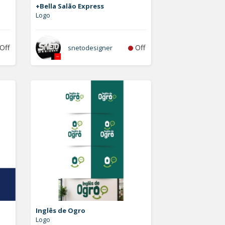
+Bella Salão Express
Logo
Off
Off
snetodesigner
Inglês de Ogro
Logo