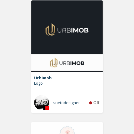
UrbImob
Logo
Off
snetodesigner