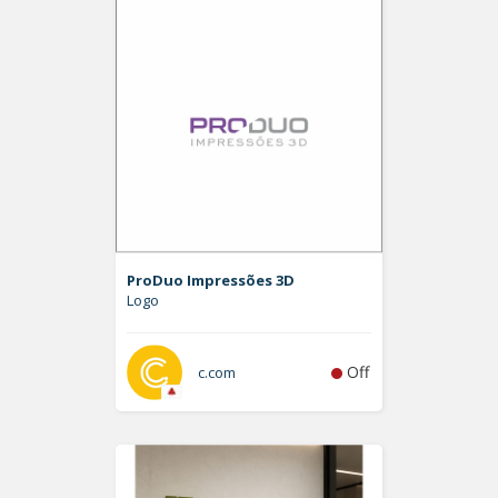
ProDuo Impressões 3D
Logo
Off
c.com