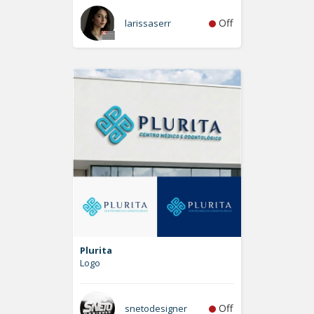
Off
larissaserr
Plurita
Logo
Off
snetodesigner