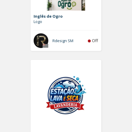
Inglês de Ogro
Logo
Off
Rdesign SM