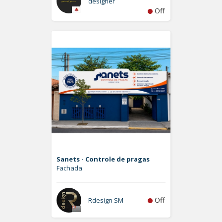
designer
Off
Sanets - Controle de pragas
Fachada
Off
Rdesign SM