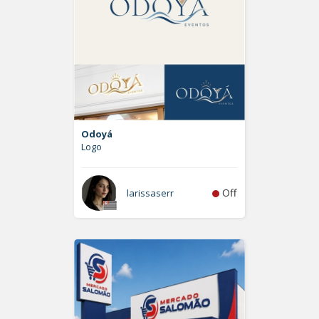
Odoyá
Logo
Off
larissaserr