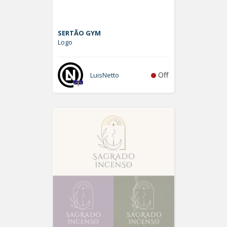
SERTÃO GYM
Logo
Off
LuisNetto