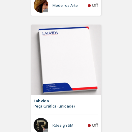
Off
Medeiros Arte
Labvida
Peça Gráfica (unidade)
Off
Rdesign SM