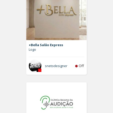
+Bella Salão Express
Logo
Off
snetodesigner