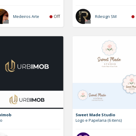
Off
Medeiros Arte
Rdesign SM
bImob
Sweet Made Studio
go
Logo e Papelaria (6 itens)