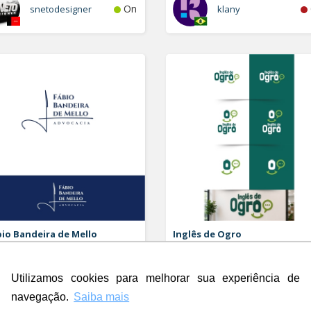
On
snetodesigner
klany
io Bandeira de Mello
Inglês de Ogro
vocacia
Logo
o e Papelaria (6 itens)
Utilizamos cookies para melhorar sua experiência de
Rdesign SM
navegação.
Saiba mais
Off
Rubao