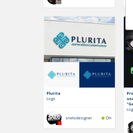
Plurita
Pro
Logo
us
“G
Lo
On
snetodesigner