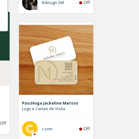
Off
Rdesign SM
Psicóloga Jackeline Mattos
Logo e Cartao de Visita
Off
Off
c.com