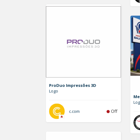
ProDuo Impressões 3D
Logo
Me
Lo
Off
c.com