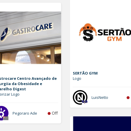
SERTÃO GYM
strocare Centro Avançado de
Logo
urgiia da Obesidade e
arelho Digest
orizar Logo
LuisNetto
Off
Pegoraro Ade