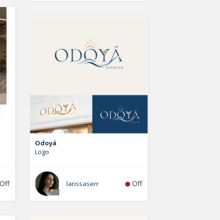
Odoyá
Logo
Off
Off
larissaserr