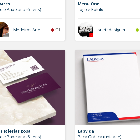
vares
Menu One
o e Papelaria (6 itens)
Logo e Rótulo
Off
Medeiros Arte
snetodesigner
sa Iglesias Rosa
Labvida
o e Papelaria (6 itens)
Peça Gráfica (unidade)