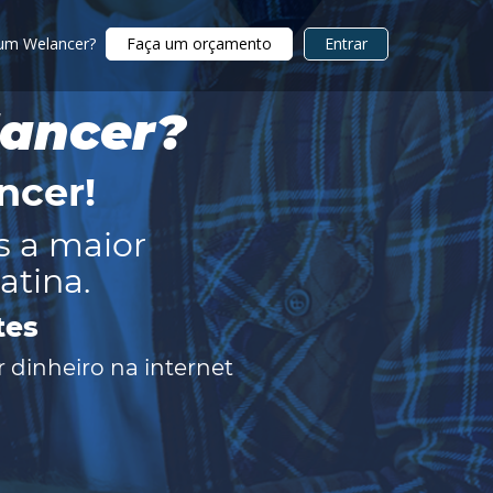
 um Welancer?
Faça um orçamento
Entrar
lancer?
ncer
!
s a maior
atina.
tes
 dinheiro na internet