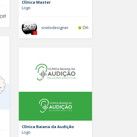
Clínica Master
Logo
Off
On
snetodesigner
Clínica Baiana da Audição
Logo