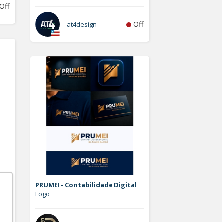
Off
Off
at4design
PRUMEI - Contabilidade Digital
Logo
Off