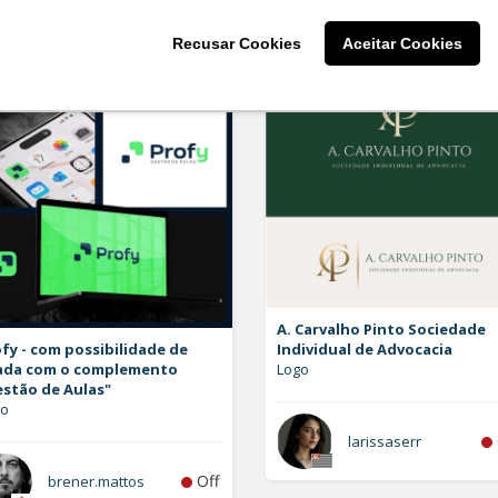
Recusar Cookies
Aceitar Cookies
A. Carvalho Pinto Sociedade
fy - com possibilidade de
Individual de Advocacia
ada com o complemento
Logo
estão de Aulas"
go
larissaserr
Off
brener.mattos