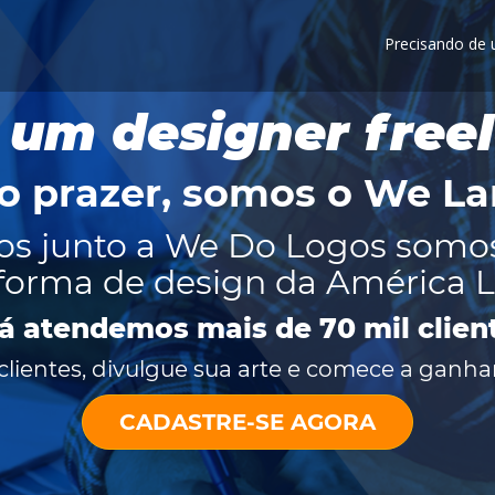
Precisando de
 um designer free
o prazer, somos o
We La
os junto a We Do Logos somo
forma de design da América L
já atendemos mais de 70 mil clien
lientes, divulgue sua arte e comece a ganhar
CADASTRE-SE AGORA