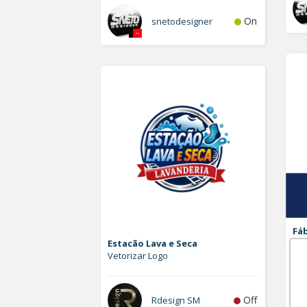
On
snetodesigner
Fáb
Estacão Lava e Seca
Ad
Vetorizar Logo
Log
Off
Rdesign SM