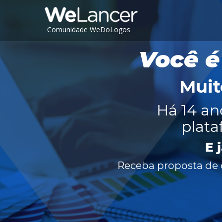
Comunidade WeDoLogos
Você é
Muit
Há 14 an
plata
E 
Receba proposta de c