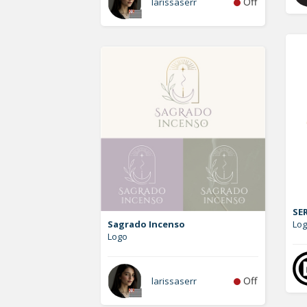
Off
larissaserr
SE
Sagrado Incenso
Lo
Logo
Off
larissaserr