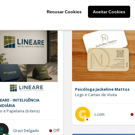
Off
larissaserr
Recusar Cookies
Aceitar Cookies
Psicóloga Jackeline Mattos
Logo e Cartao de Visita
EARE - INTELIGÊNCIA
NDIÁRIA
o e Papelaria (6 itens)
c.com
Off
Grazi Delgado