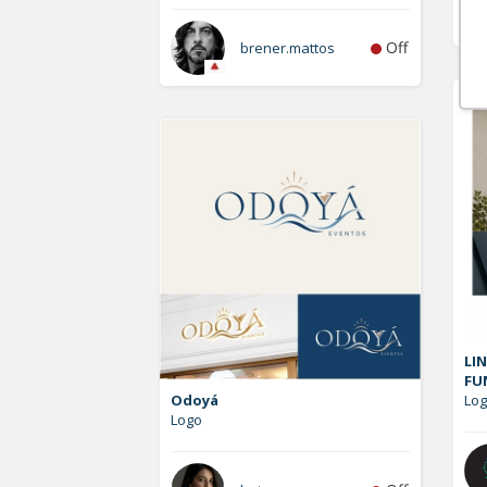
Off
brener.mattos
LIN
FU
Odoyá
Log
Logo