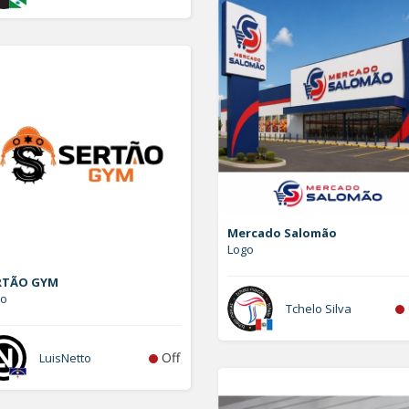
Mercado Salomão
Logo
RTÃO GYM
go
Tchelo Silva
Off
LuisNetto