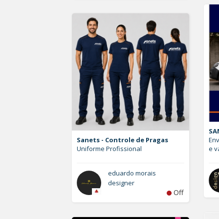
SA
Sanets - Controle de Pragas
Env
Uniforme Profissional
e v
eduardo morais
designer
Off