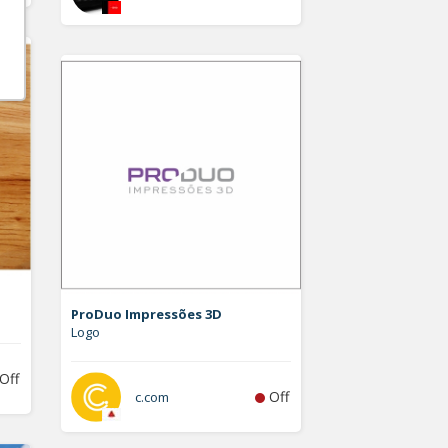
ProDuo Impressões 3D
Logo
Off
Off
c.com