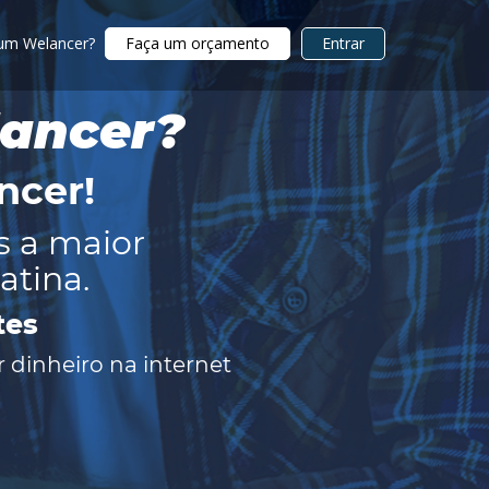
 um Welancer?
Faça um orçamento
Entrar
lancer?
ncer
!
s a maior
atina.
tes
 dinheiro na internet