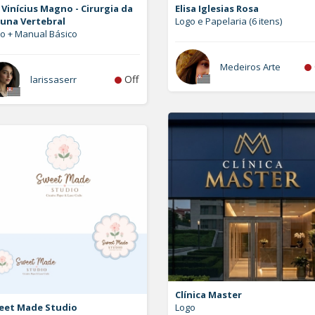
 Vinícius Magno - Cirurgia da
Elisa Iglesias Rosa
luna Vertebral
Logo e Papelaria (6 itens)
o + Manual Básico
Medeiros Arte
Off
larissaserr
Clínica Master
eet Made Studio
Logo