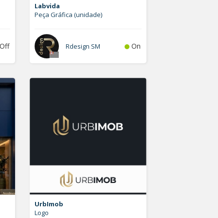
Labvida
Peça Gráfica (unidade)
Off
On
Rdesign SM
UrbImob
Logo