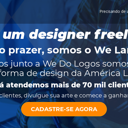
Precisando de
 um designer free
o prazer, somos o
We La
os junto a We Do Logos somo
forma de design da América L
já atendemos mais de 70 mil clien
lientes, divulgue sua arte e comece a ganhar
CADASTRE-SE AGORA