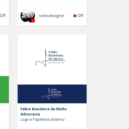
Off
Off
snetodesigner
Fábio Bandeira de Mello
Advocacia
Logo e Papelaria (6 itens)