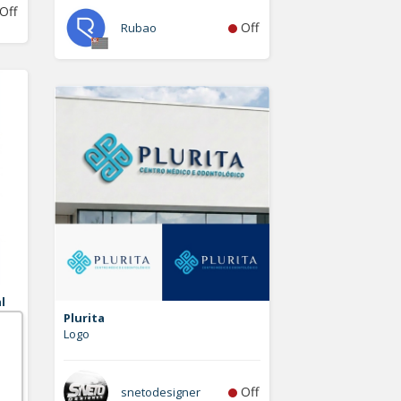
Off
Off
Rubao
l
Plurita
Logo
On
Off
snetodesigner