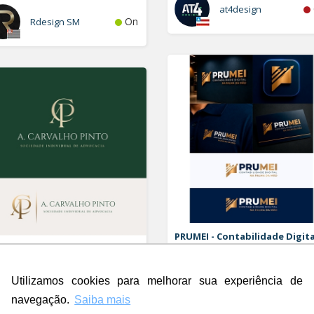
at4design
On
Rdesign SM
PRUMEI - Contabilidade Digita
Carvalho Pinto Sociedade
Logo
ividual de Advocacia
go
Utilizamos cookies para melhorar sua experiência de
Rdesign SM
navegação.
Saiba mais