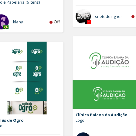
o e Papelaria (6 itens)
snetodesigner
Off
klany
Clínica Baiana da Audição
glês de Ogro
Logo
go