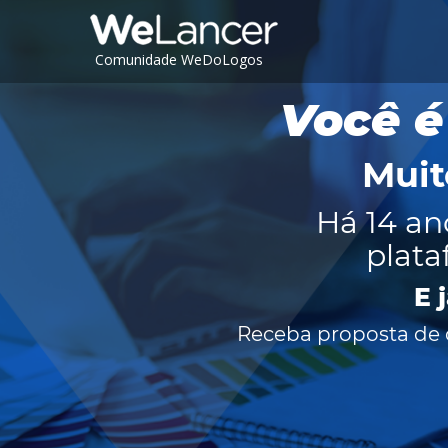
Comunidade WeDoLogos
Você é
Muit
Há 14 an
plata
E 
Receba proposta de c