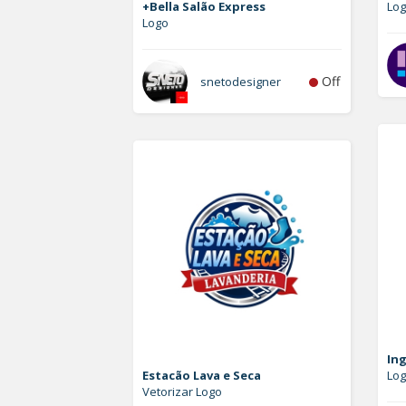
+Bella Salão Express
Log
Logo
Off
snetodesigner
In
Estacão Lava e Seca
Lo
Vetorizar Logo