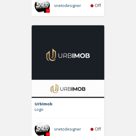
Off
snetodesigner
UrbImob
Logo
Off
snetodesigner