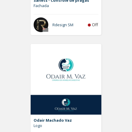
Sanets - Controle de pragas
Fachada
Off
Rdesign SM
Odair Machado Vaz
Logo