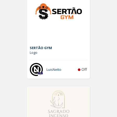
SERTÃO GYM
Logo
Off
LuisNetto