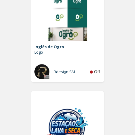
Inglês de Ogro
Logo
Off
Rdesign SM