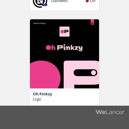
Off
LuisNetto
Oh Pinkzy
Logo
Off
brener.mattos