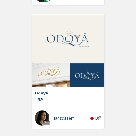
Odoyá
Logo
Off
larissaserr