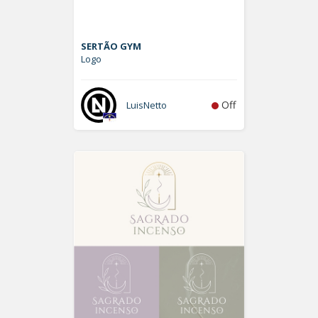
SERTÃO GYM
Logo
Off
LuisNetto