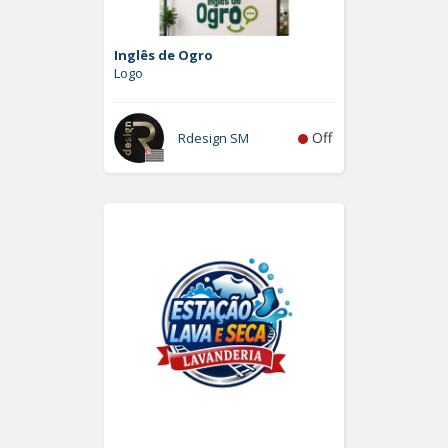
Inglês de Ogro
Logo
Off
Rdesign SM