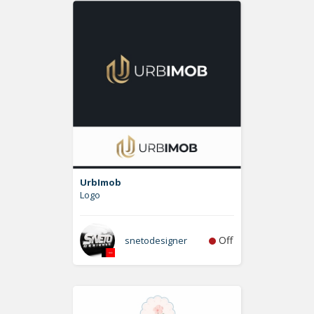
UrbImob
Logo
Off
snetodesigner