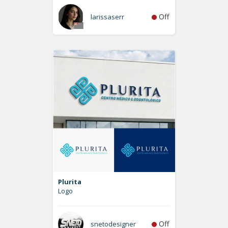
Off
larissaserr
Plurita
Logo
Off
snetodesigner