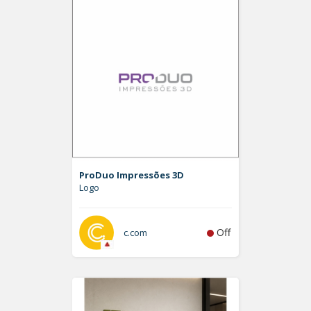
ProDuo Impressões 3D
Logo
Off
c.com