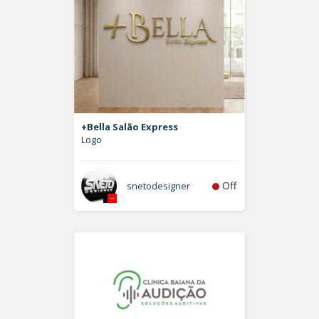
+Bella Salão Express
Logo
Off
snetodesigner