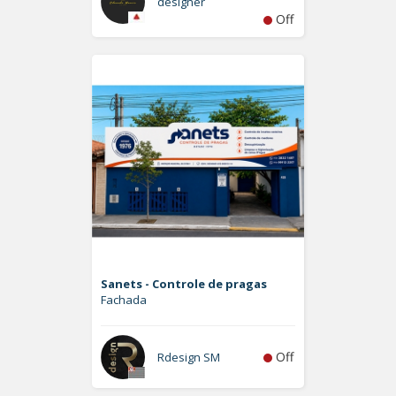
designer
Off
Sanets - Controle de pragas
Fachada
Off
Rdesign SM