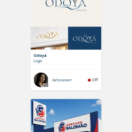
Odoyá
Logo
Off
larissaserr