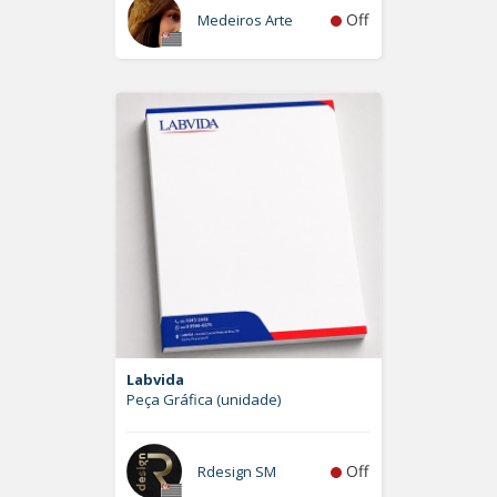
Off
Medeiros Arte
Labvida
Peça Gráfica (unidade)
Off
Rdesign SM