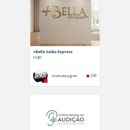
+Bella Salão Express
Logo
Off
snetodesigner