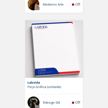
Off
Medeiros Arte
Labvida
Peça Gráfica (unidade)
Off
Rdesign SM