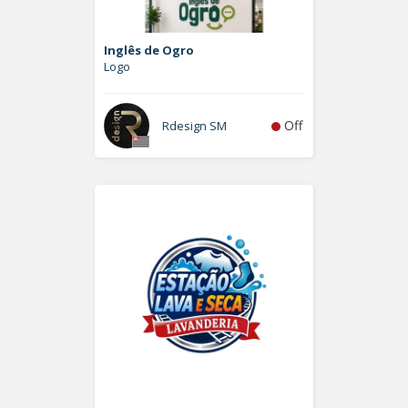
Inglês de Ogro
Logo
Off
Rdesign SM