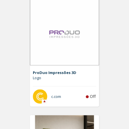
ProDuo Impressões 3D
Logo
Off
c.com