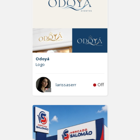
Odoyá
Logo
Off
larissaserr