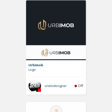
UrbImob
Logo
Off
snetodesigner