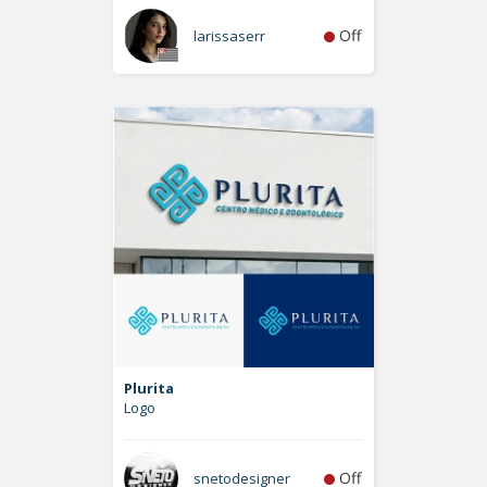
Off
larissaserr
Plurita
Logo
Off
snetodesigner