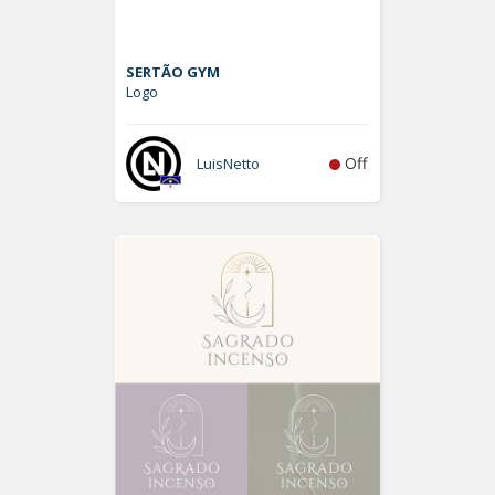
SERTÃO GYM
Logo
Off
LuisNetto