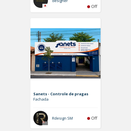
designer
Off
Sanets - Controle de pragas
Fachada
Off
Rdesign SM