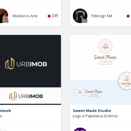
Off
Medeiros Arte
Rdesign SM
bImob
Sweet Made Studio
go
Logo e Papelaria (6 itens)