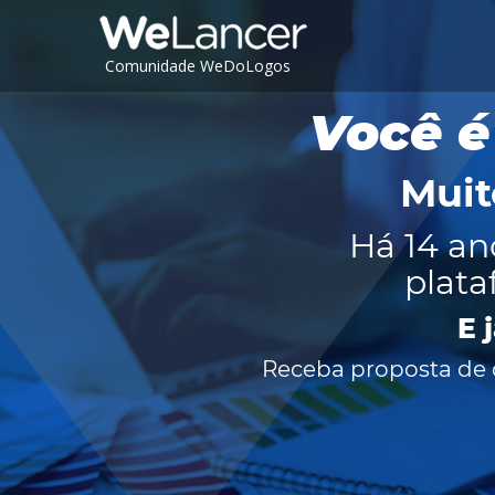
Comunidade WeDoLogos
Você é
Muit
Há 14 an
plata
E 
Receba proposta de c