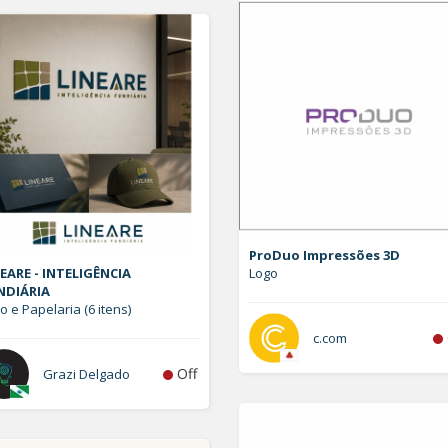
ProDuo Impressões 3D
EARE - INTELIGÊNCIA
Logo
NDIÁRIA
o e Papelaria (6 itens)
c.com
Off
Grazi Delgado