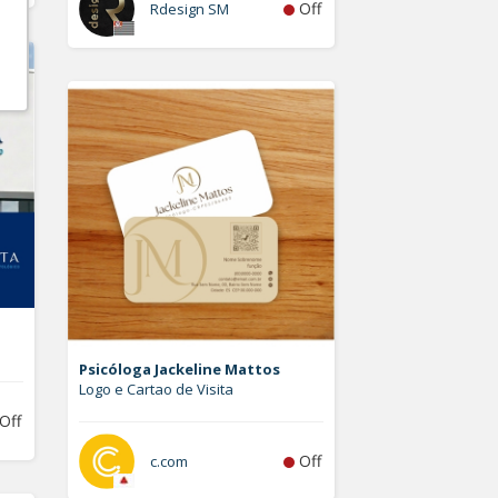
Off
Rdesign SM
Psicóloga Jackeline Mattos
Logo e Cartao de Visita
Off
Off
c.com