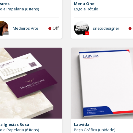
vares
Menu One
o e Papelaria (6 itens)
Logo e Rótulo
Off
Medeiros Arte
snetodesigner
sa Iglesias Rosa
Labvida
o e Papelaria (6 itens)
Peça Gráfica (unidade)