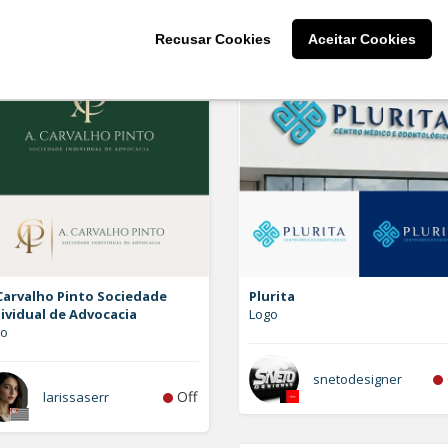
Recusar Cookies
Aceitar Cookies
Carvalho Pinto Sociedade
Plurita
ividual de Advocacia
Logo
go
snetodesigner
Off
larissaserr