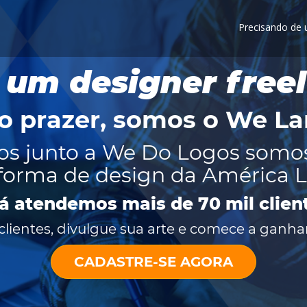
Precisando de
 um designer free
o prazer, somos o
We La
os junto a We Do Logos somo
forma de design da América L
já atendemos mais de 70 mil clien
lientes, divulgue sua arte e comece a ganhar
CADASTRE-SE AGORA