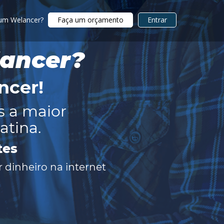
 um Welancer?
Faça um orçamento
Entrar
lancer?
ncer
!
s a maior
atina.
tes
 dinheiro na internet