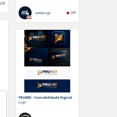
Off
Off
at4design
PRUMEI - Contabilidade Digital
Logo
Off