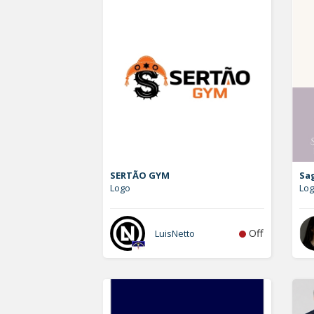
SERTÃO GYM
Sa
Logo
Lo
Off
LuisNetto