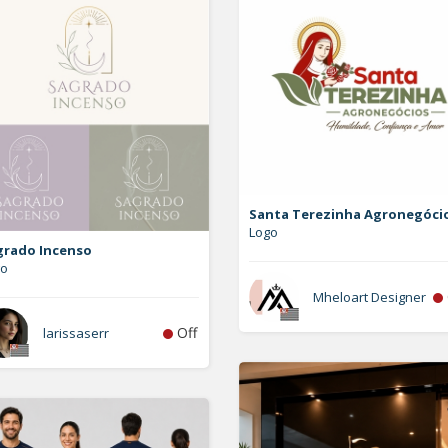
Santa Terezinha Agronegóci
Logo
grado Incenso
go
Mheloart Designer
Off
larissaserr