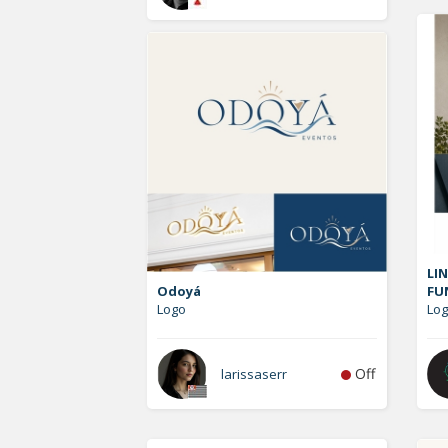
LIN
Odoyá
FU
Logo
Log
Off
larissaserr