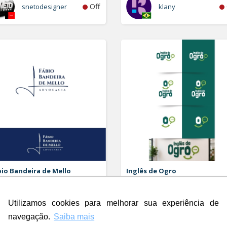
Off
snetodesigner
klany
io Bandeira de Mello
Inglês de Ogro
vocacia
Logo
o e Papelaria (6 itens)
Utilizamos cookies para melhorar sua experiência de
Rdesign SM
navegação.
Saiba mais
Off
Rubao