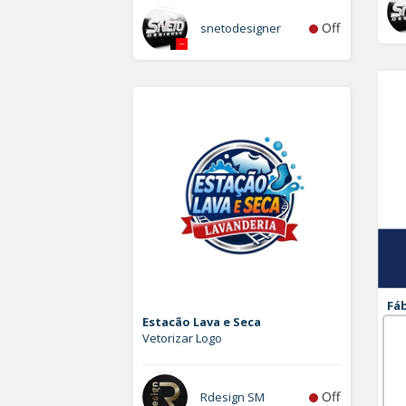
Off
snetodesigner
Fáb
Estacão Lava e Seca
Ad
Vetorizar Logo
Log
Off
Rdesign SM