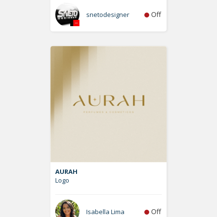
Off
snetodesigner
AURAH
Logo
Off
Isabella Lima