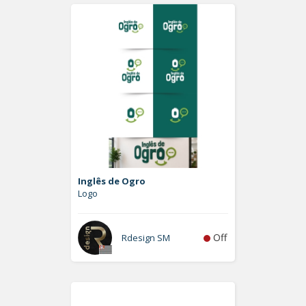
Inglês de Ogro
Logo
Off
Rdesign SM