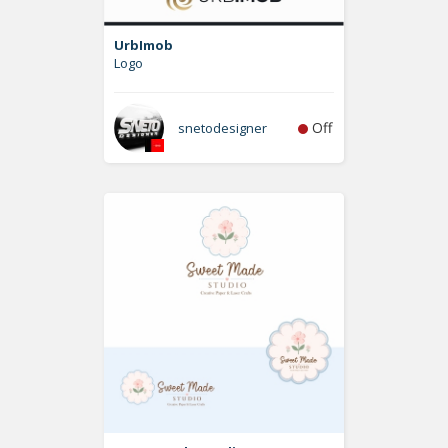
UrbImob
Logo
Off
snetodesigner