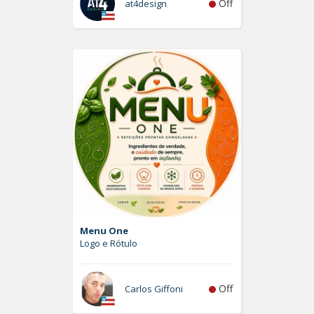
Off
at4design
Menu One
Logo e Rótulo
Off
Carlos Giffoni