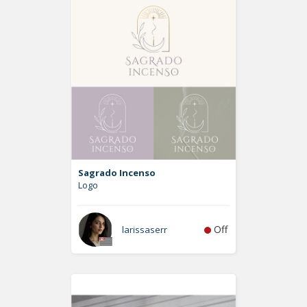
Sagrado Incenso
Logo
Off
larissaserr