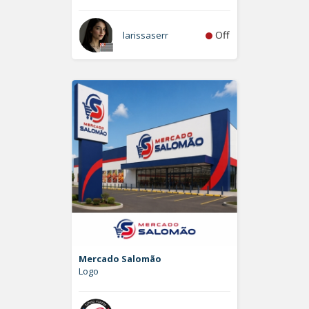
Off
larissaserr
Mercado Salomão
Logo