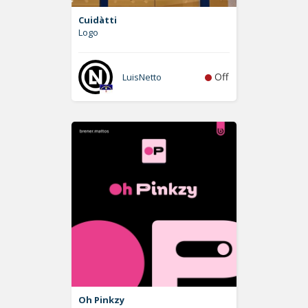
Cuidàtti
Logo
Off
LuisNetto
Oh Pinkzy