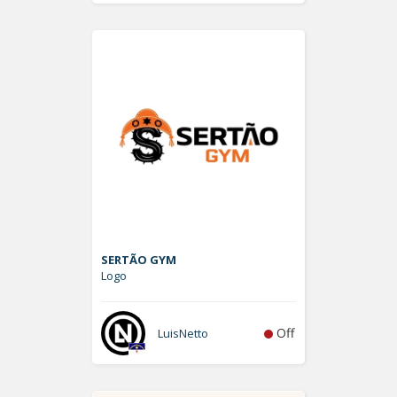
SERTÃO GYM
Logo
Off
LuisNetto