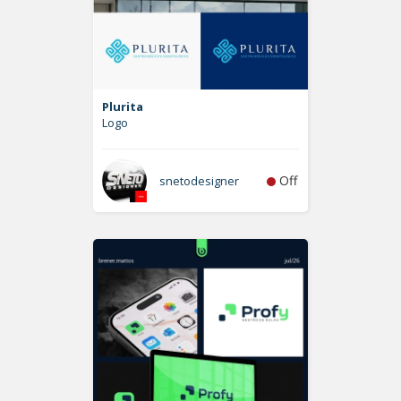
Plurita
Logo
Off
snetodesigner