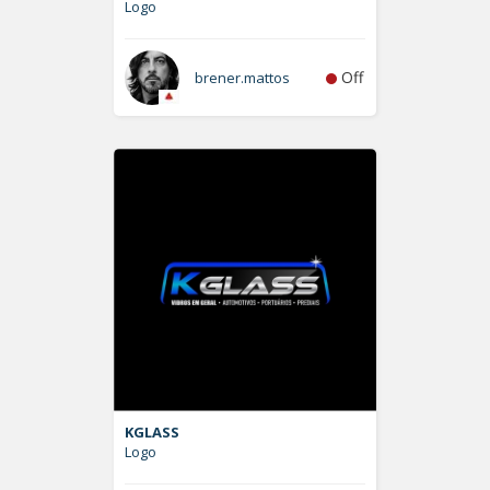
Logo
Off
brener.mattos
KGLASS
Logo