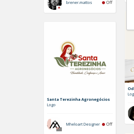
Off
brener.mattos
Od
Lo
Santa Terezinha Agronegócios
Logo
Off
Mheloart Designer