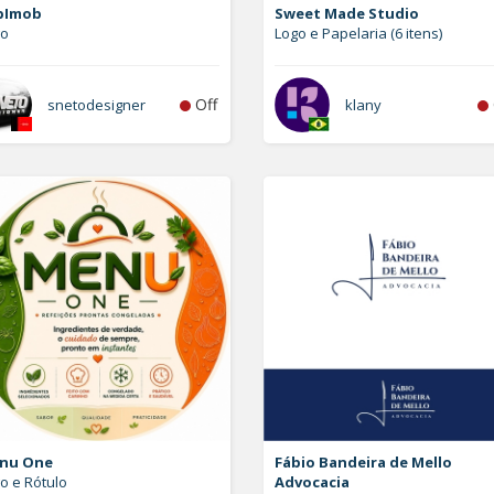
bImob
Sweet Made Studio
go
Logo e Papelaria (6 itens)
Off
snetodesigner
klany
nu One
Fábio Bandeira de Mello
o e Rótulo
Advocacia