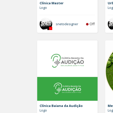
Clínica Master
Ur
Logo
Lo
Off
snetodesigner
Clínica Baiana da Audição
Me
Logo
Log