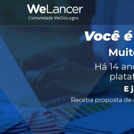
Comunidade WeDoLogos
Você é
Muit
Há 14 an
plata
E 
Receba proposta de c