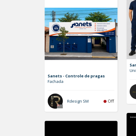
San
Uni
Sanets - Controle de pragas
Fachada
Off
Rdesign SM