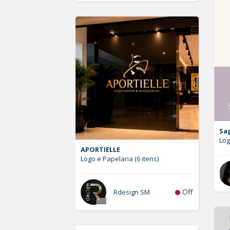
Sa
Lo
APORTIELLE
Logo e Papelaria (6 itens)
Off
Rdesign SM