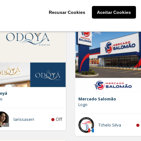
Recusar Cookies
Aceitar Cookies
oyá
go
Mercado Salomão
Logo
Off
larissaserr
Tchelo Silva