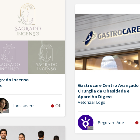
grado Incenso
go
Gastrocare Centro Avançado
Cirurgiia da Obesidade e
Aparelho Digest
Vetorizar Logo
Off
larissaserr
Pegoraro Ade