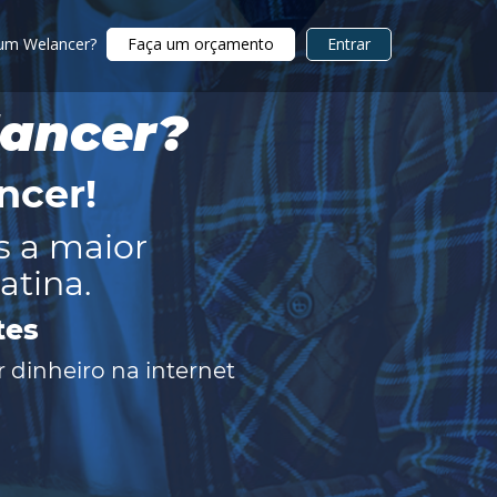
 um Welancer?
Faça um orçamento
Entrar
lancer?
ncer
!
s a maior
atina.
tes
 dinheiro na internet