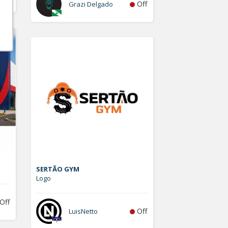
Off
Grazi Delgado
SERTÃO GYM
Logo
Off
Off
LuisNetto