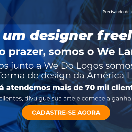
Precisando de
 um designer free
o prazer, somos o
We La
os junto a We Do Logos somo
forma de design da América L
já atendemos mais de 70 mil clien
lientes, divulgue sua arte e comece a ganhar
CADASTRE-SE AGORA