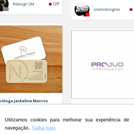
Off
Rdesign SM
snetodesigner
cóloga Jackeline Mattos
o e Cartao de Visita
ProDuo Impressões 3D
Logo
Utilizamos cookies para melhorar sua experiência de
Off
c.com
navegação.
Saiba mais
c.com