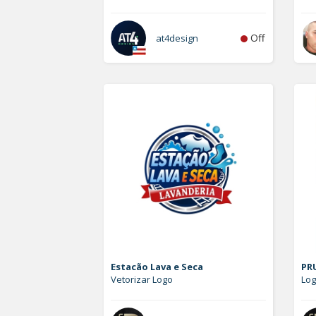
Off
at4design
Estacão Lava e Seca
PRU
Vetorizar Logo
Lo