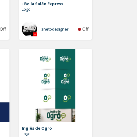
+Bella Salão Express
Logo
Off
Off
snetodesigner
Inglês de Ogro
Logo