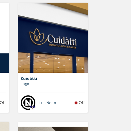
Cuidàtti
Logo
Off
Off
LuisNetto