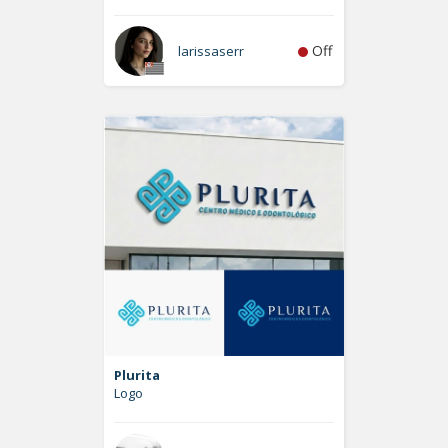
Off
larissaserr
Plurita
Logo