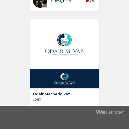
Off
Rdesign SM
Odair Machado Vaz
Logo
Off
Pablo Moreira