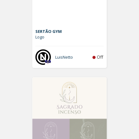
SERTÃO GYM
Logo
Off
LuisNetto