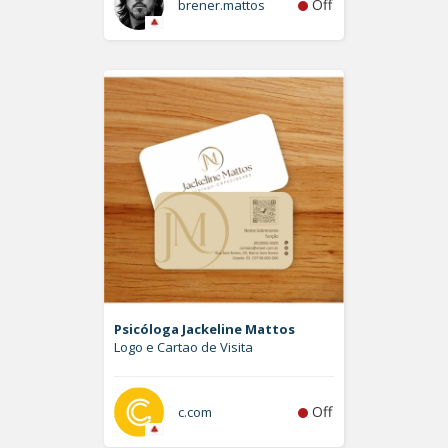
Off
brener.mattos
Psicóloga Jackeline Mattos
Logo e Cartao de Visita
Off
c.com