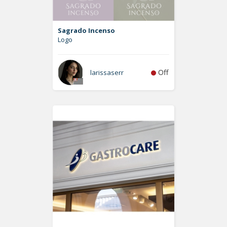
Sagrado Incenso
Logo
Off
larissaserr