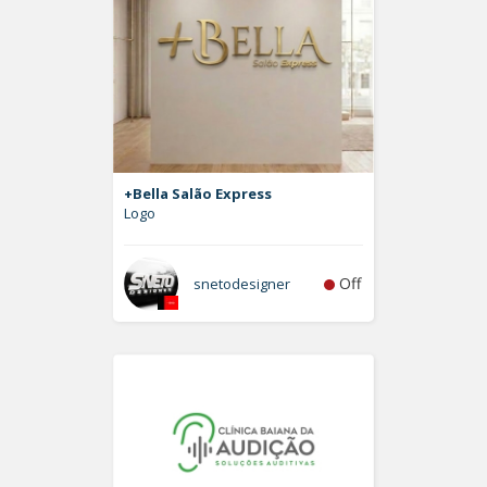
+Bella Salão Express
Logo
Off
snetodesigner