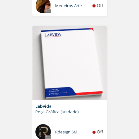
Off
Medeiros Arte
Labvida
Peça Gráfica (unidade)
Off
Rdesign SM