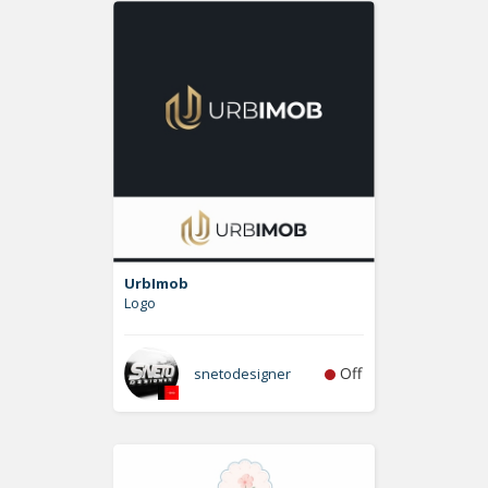
UrbImob
Logo
Off
snetodesigner