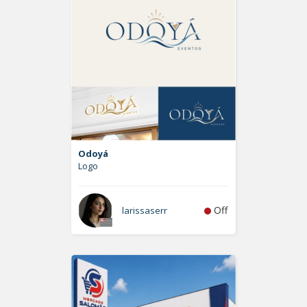
Odoyá
Logo
Off
larissaserr