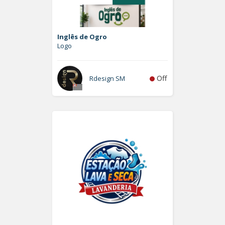
Inglês de Ogro
Logo
Off
Rdesign SM