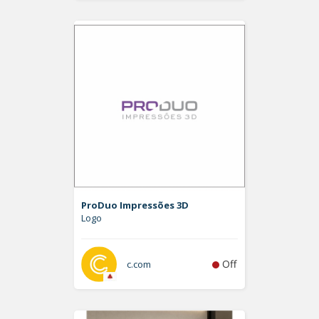
ProDuo Impressões 3D
Logo
Off
c.com