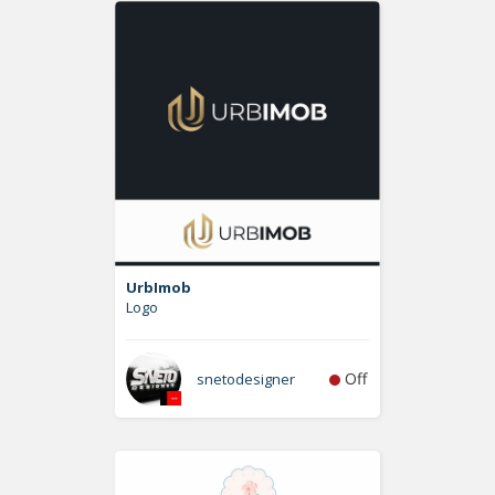
UrbImob
Logo
Off
snetodesigner