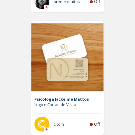
Off
brener.mattos
Psicóloga Jackeline Mattos
Logo e Cartao de Visita
Off
c.com