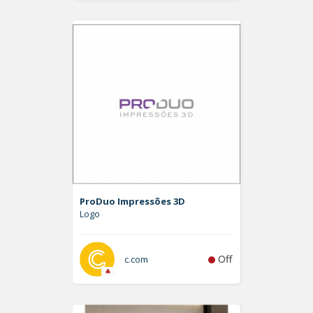
ProDuo Impressões 3D
Logo
Off
c.com