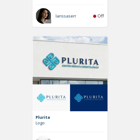
Off
larissaserr
Plurita
Logo