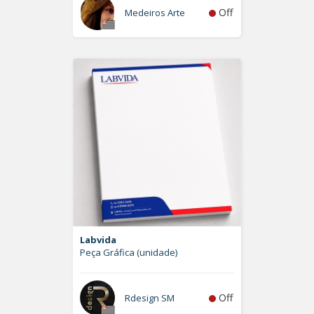
Off
Medeiros Arte
Labvida
Peça Gráfica (unidade)
Off
Rdesign SM