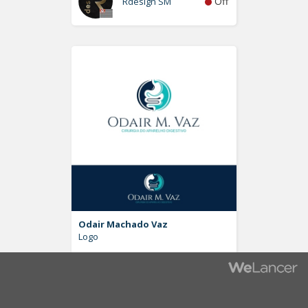
Off
Rdesign SM
Odair Machado Vaz
Logo
Off
Pablo Moreira