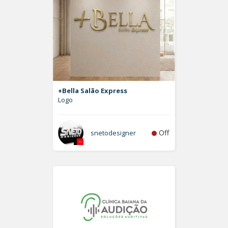
+Bella Salão Express
Logo
Off
snetodesigner