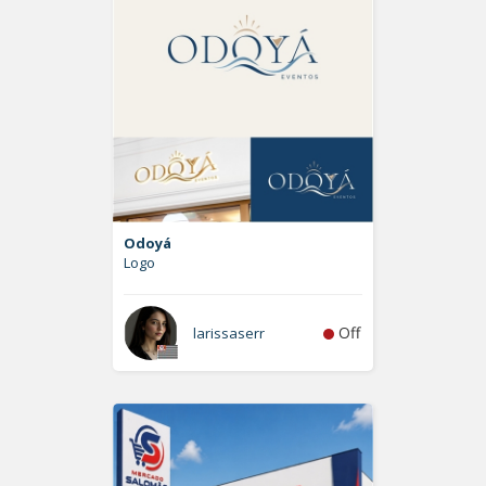
Odoyá
Logo
Off
larissaserr