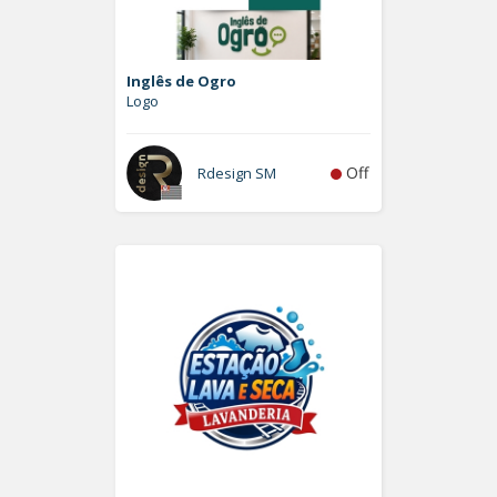
Inglês de Ogro
Logo
Off
Rdesign SM