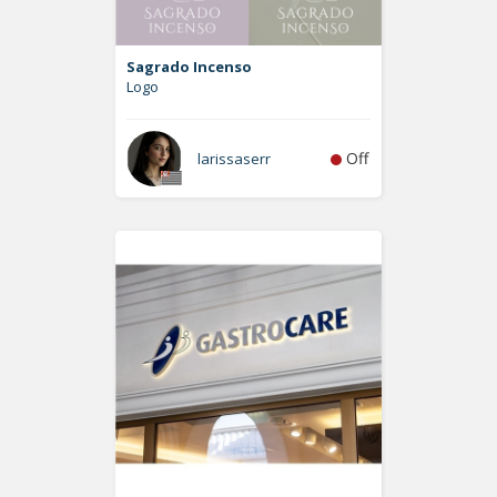
Sagrado Incenso
Logo
Off
larissaserr