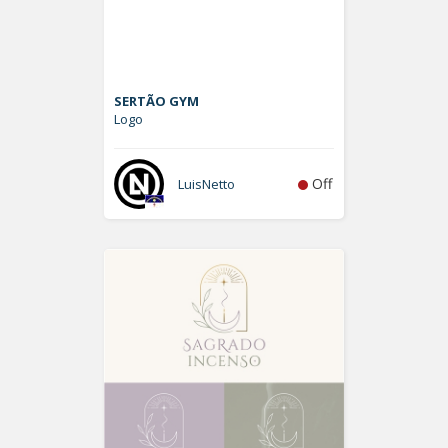
SERTÃO GYM
Logo
Off
LuisNetto