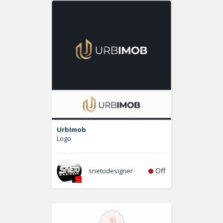
UrbImob
Logo
Off
snetodesigner