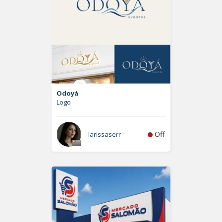
Odoyá
Logo
Off
larissaserr