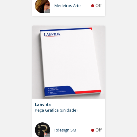
Off
Medeiros Arte
Labvida
Peça Gráfica (unidade)
Off
Rdesign SM