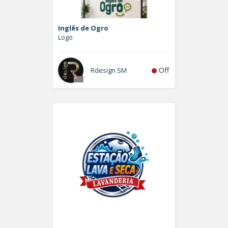
Inglês de Ogro
Logo
Off
Rdesign SM