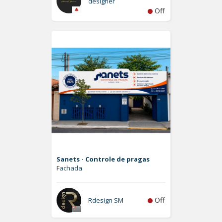
designer
Off
Sanets - Controle de pragas
Fachada
Off
Rdesign SM