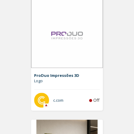
ProDuo Impressões 3D
Logo
Off
c.com