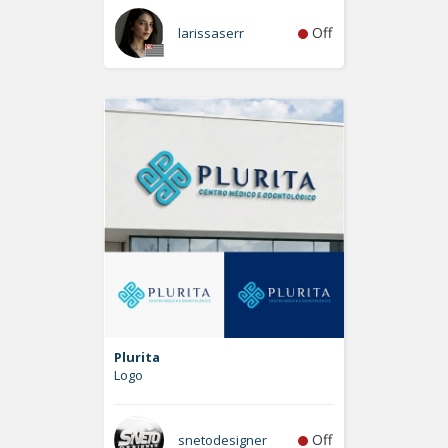
Off
larissaserr
Plurita
Logo
Off
snetodesigner