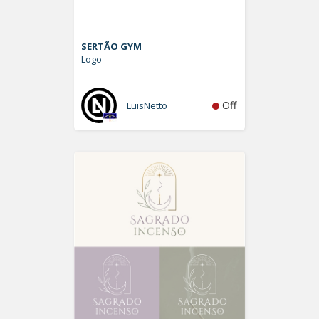
SERTÃO GYM
Logo
Off
LuisNetto