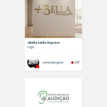
+Bella Salão Express
Logo
Off
snetodesigner