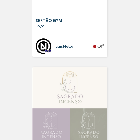
SERTÃO GYM
Logo
Off
LuisNetto