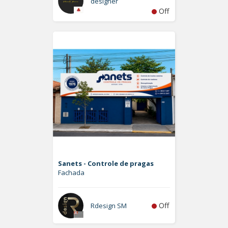
designer
Off
Sanets - Controle de pragas
Fachada
Off
Rdesign SM