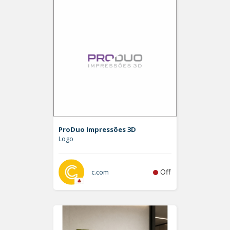
ProDuo Impressões 3D
Logo
Off
c.com