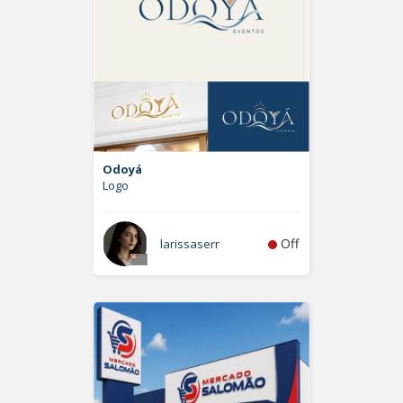
Odoyá
Logo
Off
larissaserr