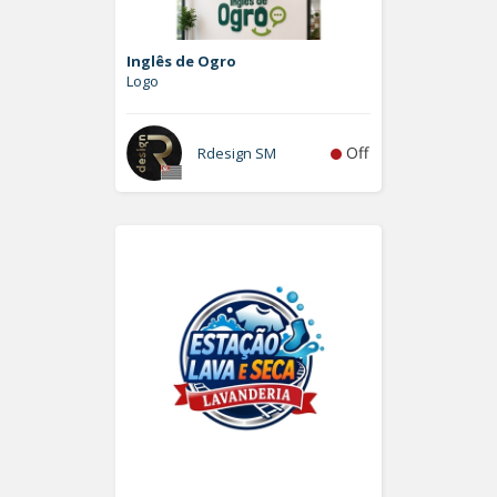
Inglês de Ogro
Logo
Off
Rdesign SM