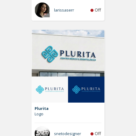
Off
larissaserr
Plurita
Logo
Off
snetodesigner