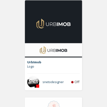
UrbImob
Logo
Off
snetodesigner