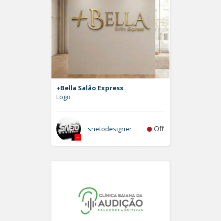
+Bella Salão Express
Logo
Off
snetodesigner