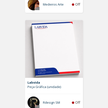
Off
Medeiros Arte
Labvida
Peça Gráfica (unidade)
Off
Rdesign SM