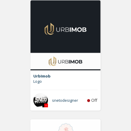
UrbImob
Logo
Off
snetodesigner