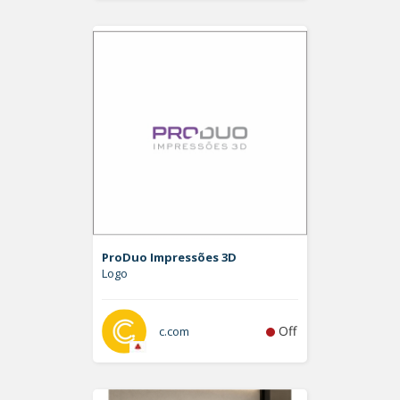
ProDuo Impressões 3D
Logo
Off
c.com