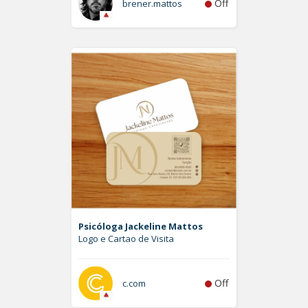
Off
brener.mattos
Psicóloga Jackeline Mattos
Logo e Cartao de Visita
Off
c.com