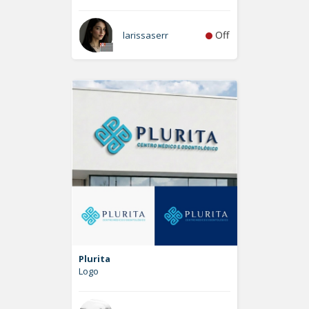
Off
larissaserr
Plurita
Logo