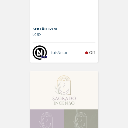
SERTÃO GYM
Logo
Off
LuisNetto