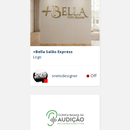
+Bella Salão Express
Logo
Off
snetodesigner