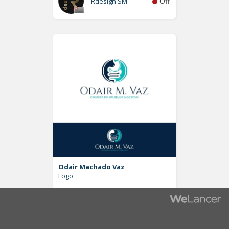
Off
Rdesign SM
Odair Machado Vaz
Logo
Off
Pablo Moreira