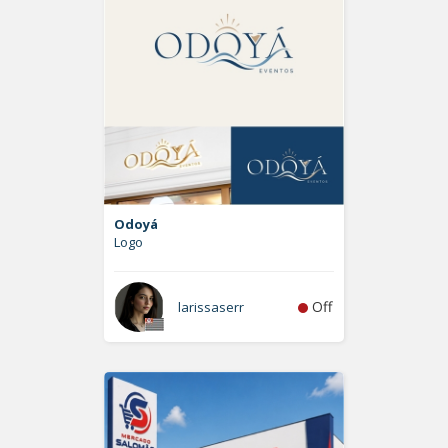
Odoyá
Logo
Off
larissaserr