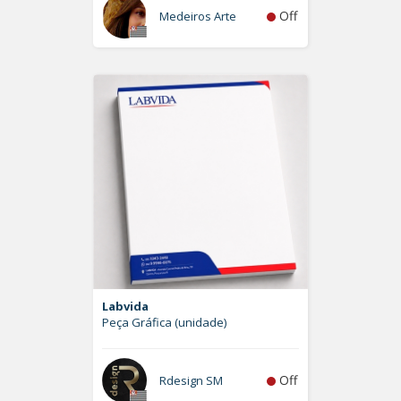
Off
Medeiros Arte
Labvida
Peça Gráfica (unidade)
Off
Rdesign SM