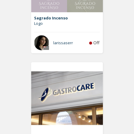
Sagrado Incenso
Logo
Off
larissaserr