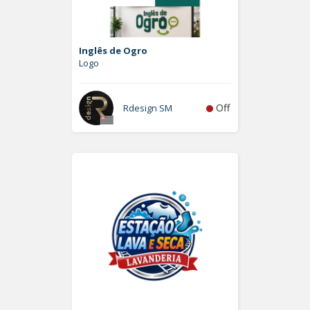
Inglês de Ogro
Logo
Off
Rdesign SM