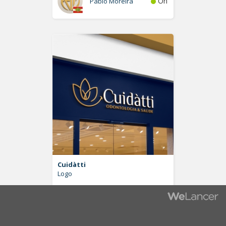
On
Pablo Moreira
Cuidàtti
Logo
On
LuisNetto