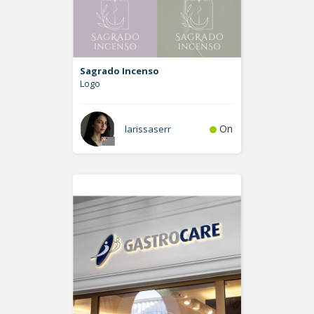
Sagrado Incenso
Logo
On
larissaserr