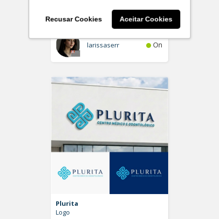
Individual de Advocacia
Logo
Recusar Cookies
Aceitar Cookies
On
larissaserr
Plurita
Logo