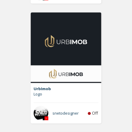
UrbImob
Logo
Off
snetodesigner