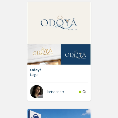
Odoyá
Logo
On
larissaserr