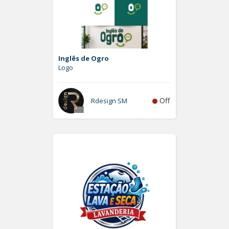
Inglês de Ogro
Logo
Off
Rdesign SM