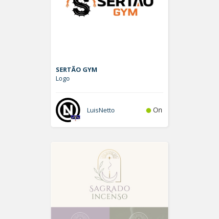
SERTÃO GYM
Logo
On
LuisNetto