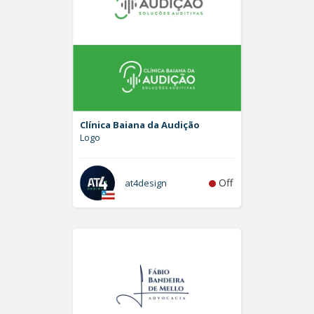
Clínica Baiana da Audição
Logo
Off
at4design