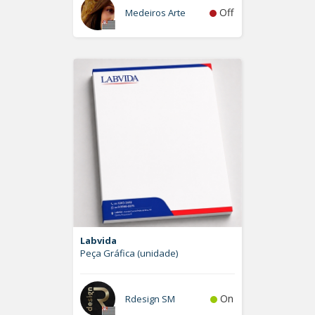
Off
Medeiros Arte
Labvida
Peça Gráfica (unidade)
On
Rdesign SM