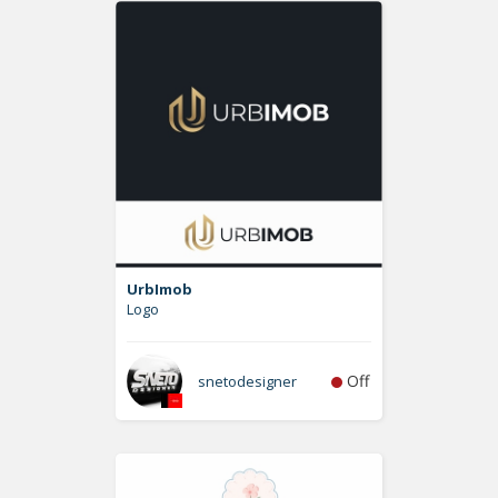
UrbImob
Logo
Off
snetodesigner