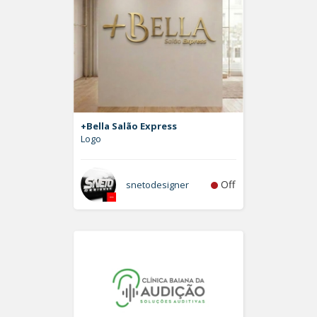
+Bella Salão Express
Logo
Off
snetodesigner