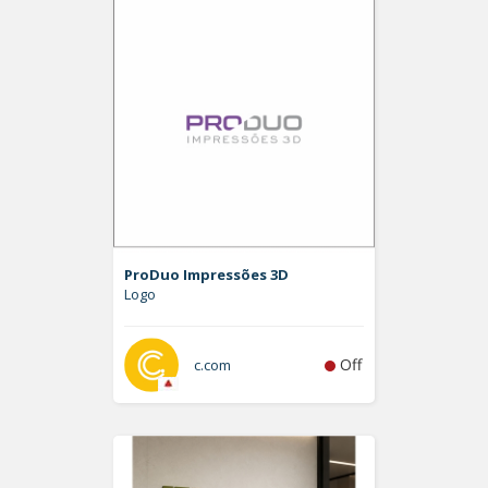
ProDuo Impressões 3D
Logo
Off
c.com