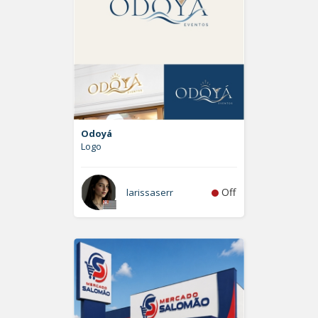
Odoyá
Logo
Off
larissaserr