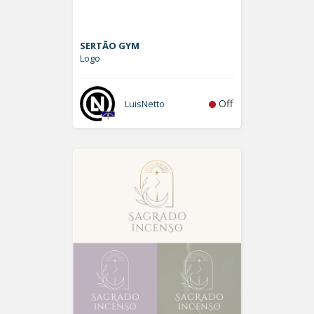
SERTÃO GYM
Logo
Off
LuisNetto