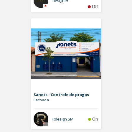
designer
Off
Sanets - Controle de pragas
Fachada
On
Rdesign SM