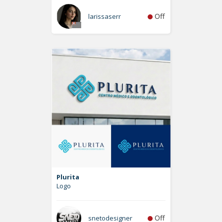
Off
larissaserr
Plurita
Logo
Off
snetodesigner