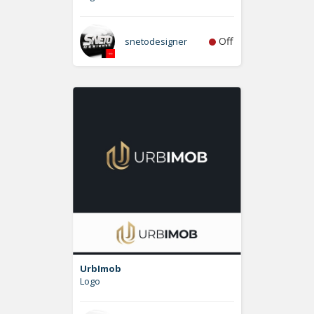
Off
snetodesigner
UrbImob
Logo