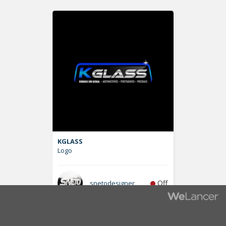
KGLASS
Logo
Off
snetodesigner