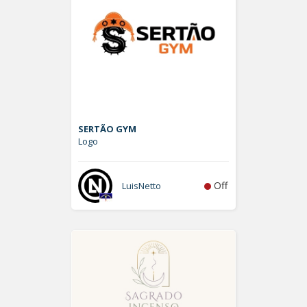
SERTÃO GYM
Logo
Off
LuisNetto