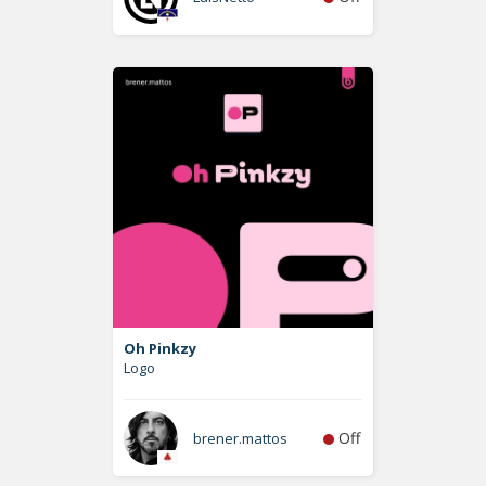
Oh Pinkzy
Logo
Off
brener.mattos