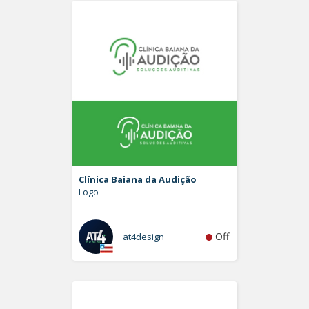
Clínica Baiana da Audição
Logo
Off
at4design