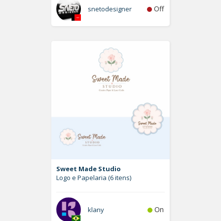
Off
snetodesigner
Sweet Made Studio
Logo e Papelaria (6 itens)
On
klany