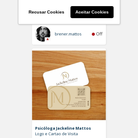
usada com o complemento
“Gestão de Aulas"
Recusar Cookies
Aceitar Cookies
Logo
Off
brener.mattos
Psicóloga Jackeline Mattos
Logo e Cartao de Visita