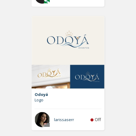
Odoyá
Logo
Off
larissaserr