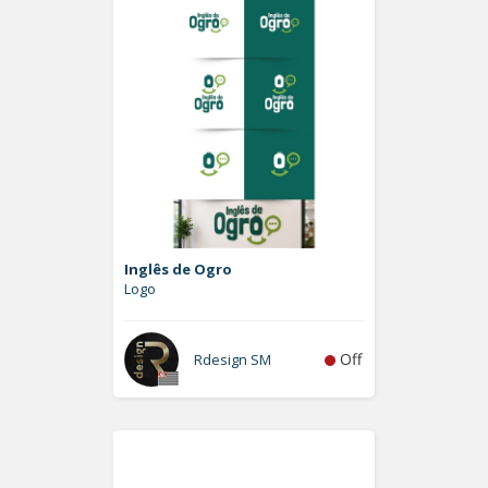
Inglês de Ogro
Logo
Off
Rdesign SM