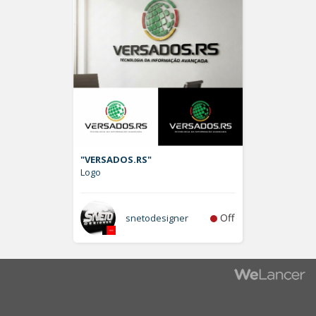
"VERSADOS.RS"
Logo
Off
snetodesigner