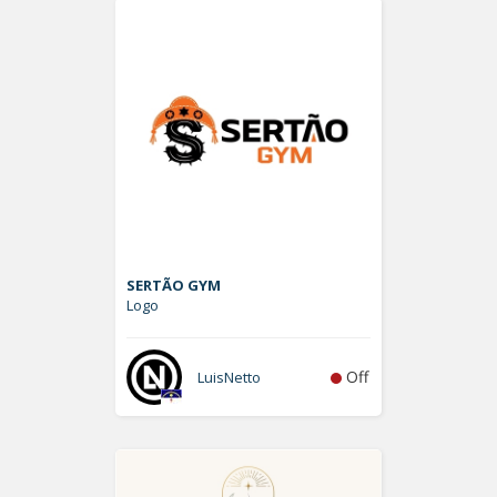
SERTÃO GYM
Logo
Off
LuisNetto