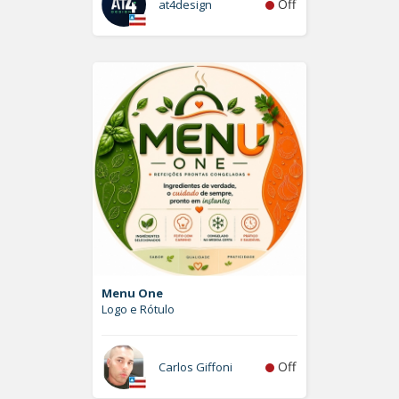
Off
at4design
Menu One
Logo e Rótulo
Off
Carlos Giffoni