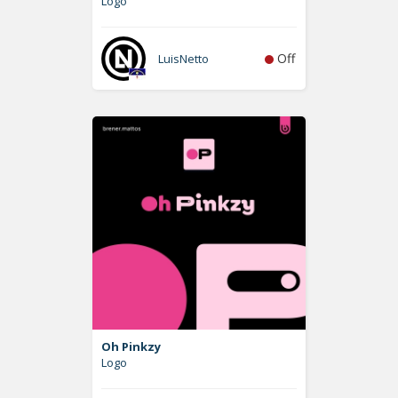
Logo
Off
LuisNetto
Oh Pinkzy
Logo