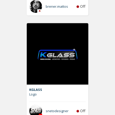
Off
brener.mattos
KGLASS
Logo
Off
snetodesigner