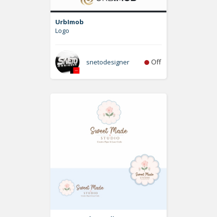
UrbImob
Logo
Off
snetodesigner