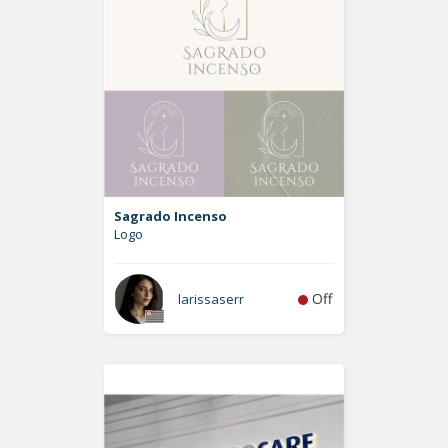
Sagrado Incenso
Logo
Off
larissaserr