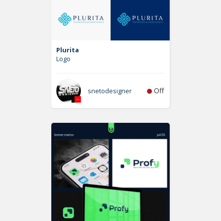
Plurita
Logo
Off
snetodesigner