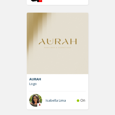
AURAH
Logo
On
Isabella Lima