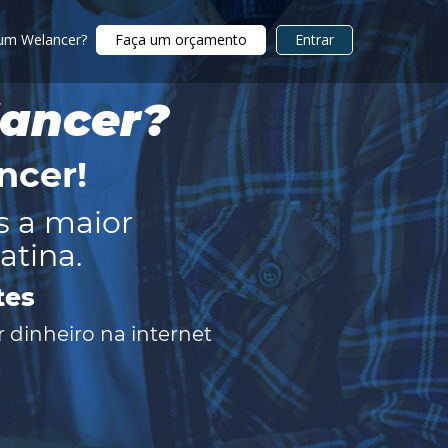
 um Welancer?
Faça um orçamento
Entrar
lancer?
ncer
!
s a maior
atina.
tes
 dinheiro na internet