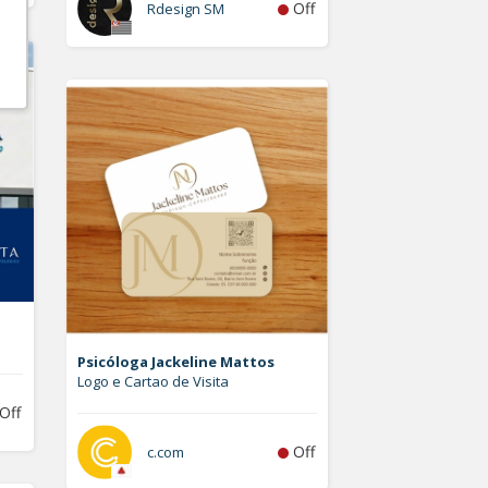
Off
Rdesign SM
Psicóloga Jackeline Mattos
Logo e Cartao de Visita
Off
Off
c.com