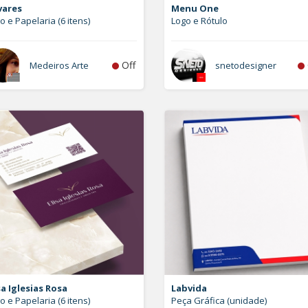
vares
Menu One
o e Papelaria (6 itens)
Logo e Rótulo
Off
Medeiros Arte
snetodesigner
sa Iglesias Rosa
Labvida
o e Papelaria (6 itens)
Peça Gráfica (unidade)