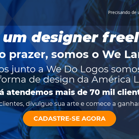
Precisando de
 um designer free
o prazer, somos o
We La
os junto a We Do Logos somo
forma de design da América L
já atendemos mais de 70 mil clien
lientes, divulgue sua arte e comece a ganhar
CADASTRE-SE AGORA