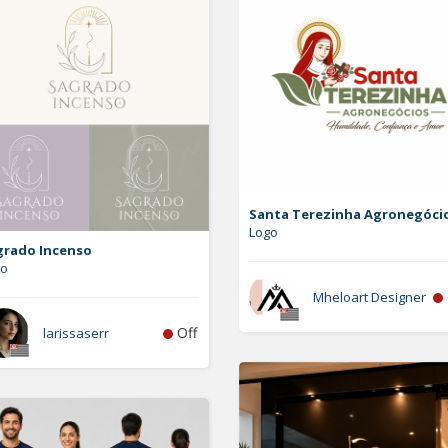
Santa Terezinha Agronegóci
Logo
grado Incenso
go
Mheloart Designer
Off
larissaserr