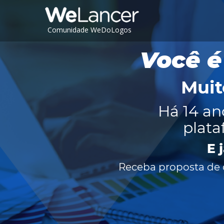
Comunidade WeDoLogos
Você é
Muit
Há 14 an
plata
E 
Receba proposta de c