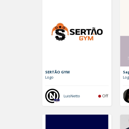
SERTÃO GYM
Sa
Logo
Lo
Off
LuisNetto