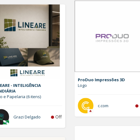
ProDuo Impressões 3D
EARE - INTELIGÊNCIA
Logo
NDIÁRIA
o e Papelaria (6 itens)
c.com
Off
Grazi Delgado