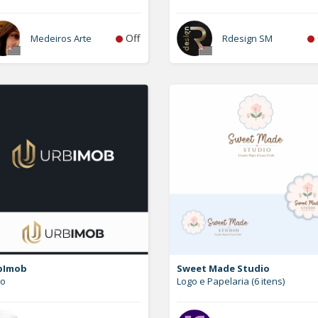
Off
Medeiros Arte
Rdesign SM
bImob
Sweet Made Studio
go
Logo e Papelaria (6 itens)