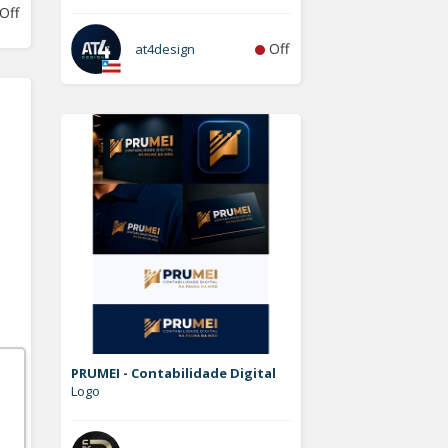
Off
Off
at4design
PRUMEI - Contabilidade Digital
Logo
Off