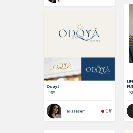
LIN
Odoyá
FU
Logo
Log
Off
larissaserr