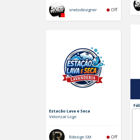
Off
snetodesigner
Fáb
Estacão Lava e Seca
Ad
Vetorizar Logo
Log
Off
Rdesign SM