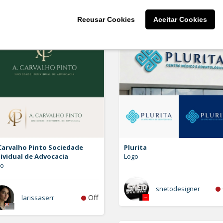
Recusar Cookies
Aceitar Cookies
Carvalho Pinto Sociedade
Plurita
ividual de Advocacia
Logo
go
snetodesigner
Off
larissaserr