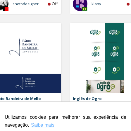
Off
snetodesigner
klany
io Bandeira de Mello
Inglês de Ogro
vocacia
Logo
o e Papelaria (6 itens)
Utilizamos cookies para melhorar sua experiência de
Rdesign SM
navegação.
Saiba mais
Off
Rubao