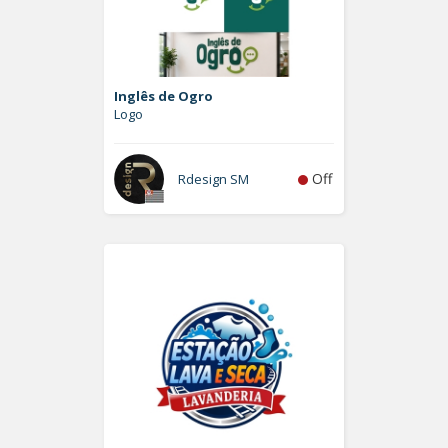
Inglês de Ogro
Logo
Off
Rdesign SM