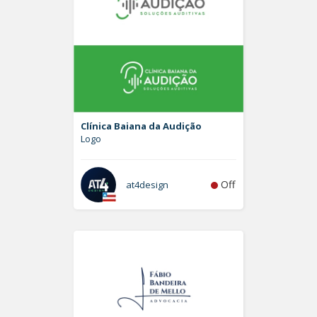
Clínica Baiana da Audição
Logo
Off
at4design