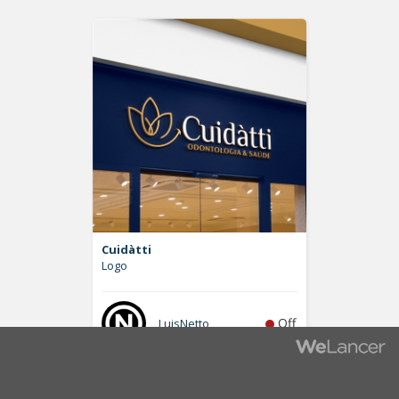
Cuidàtti
Logo
Off
LuisNetto