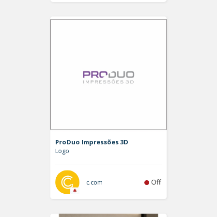
ProDuo Impressões 3D
Logo
Off
c.com