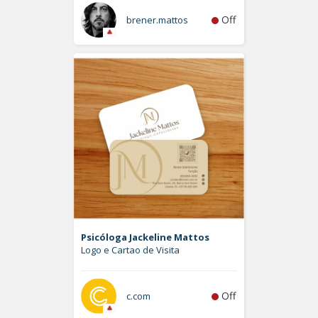
Off
brener.mattos
Psicóloga Jackeline Mattos
Logo e Cartao de Visita
Off
c.com