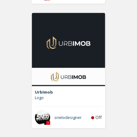
UrbImob
Logo
Off
snetodesigner