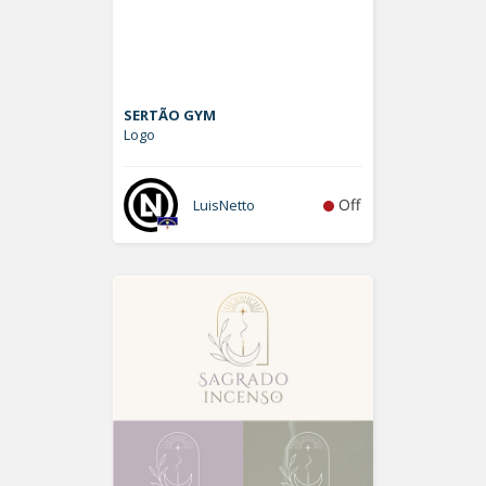
SERTÃO GYM
Logo
Off
LuisNetto