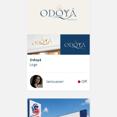
Odoyá
Logo
Off
larissaserr