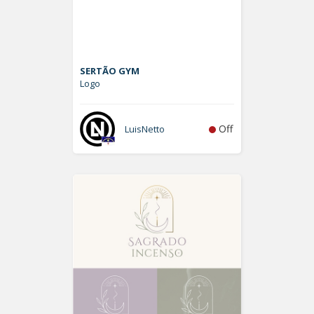
SERTÃO GYM
Logo
Off
LuisNetto