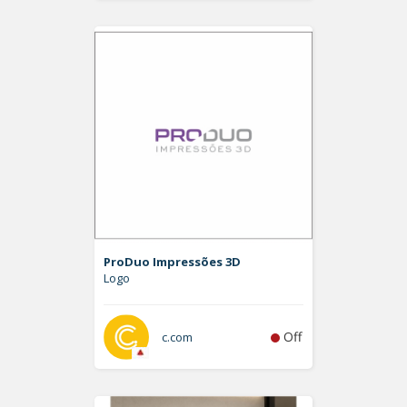
ProDuo Impressões 3D
Logo
Off
c.com