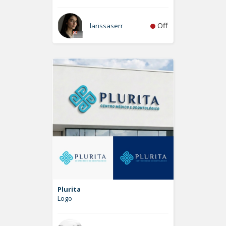
Off
larissaserr
Plurita
Logo