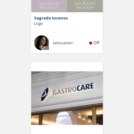
Sagrado Incenso
Logo
Off
larissaserr