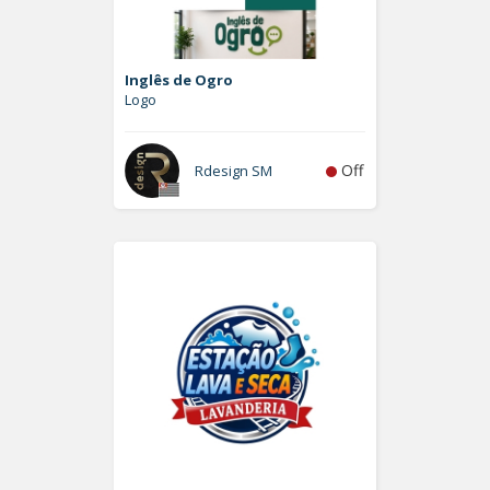
Inglês de Ogro
Logo
Off
Rdesign SM