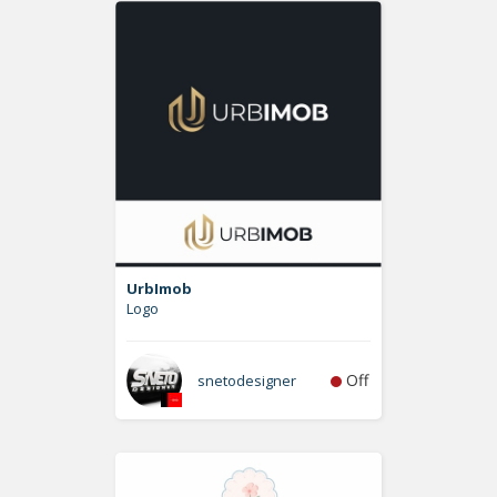
UrbImob
Logo
Off
snetodesigner