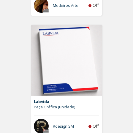
Off
Medeiros Arte
Labvida
Peça Gráfica (unidade)
Off
Rdesign SM