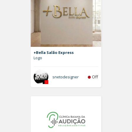
+Bella Salão Express
Logo
Off
snetodesigner