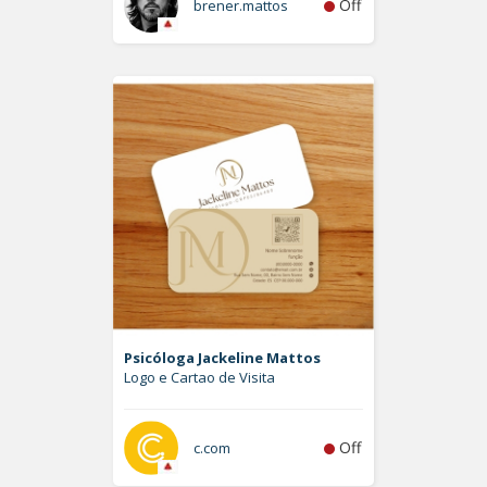
Off
brener.mattos
Psicóloga Jackeline Mattos
Logo e Cartao de Visita
Off
c.com