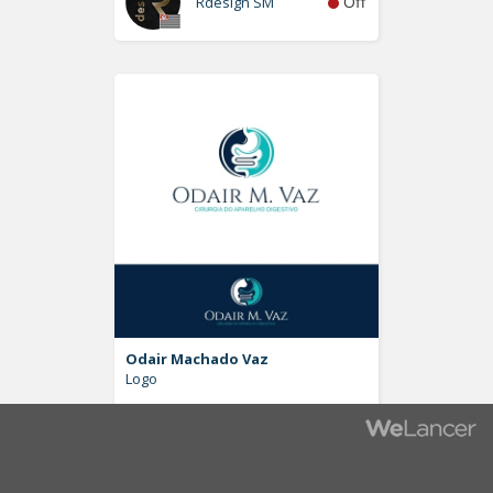
Off
Rdesign SM
Odair Machado Vaz
Logo
Off
Pablo Moreira