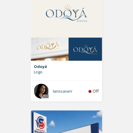
Odoyá
Logo
Off
larissaserr