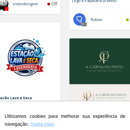
Logo e Papelaria (6 itens)
Off
snetodesigner
Rubao
acão Lava e Seca
orizar Logo
A. Carvalho Pinto Sociedade
Utilizamos cookies para melhorar sua experiência de
Individual de Advocacia
Off
Rdesign SM
Logo
navegação.
Saiba mais