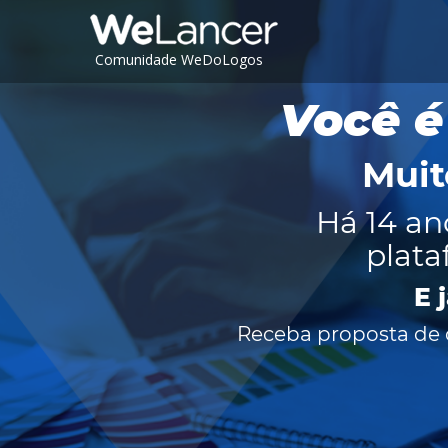
Comunidade WeDoLogos
Você é
Muit
Há 14 an
plata
E 
Receba proposta de c