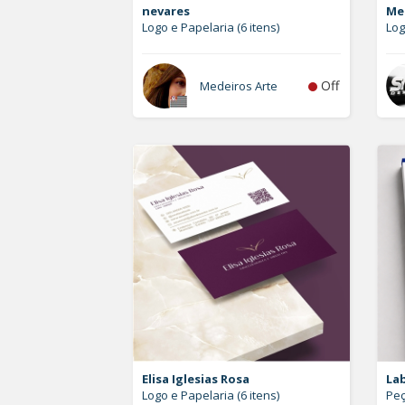
nevares
Me
Logo e Papelaria (6 itens)
Log
Off
Medeiros Arte
Elisa Iglesias Rosa
La
Logo e Papelaria (6 itens)
Peç