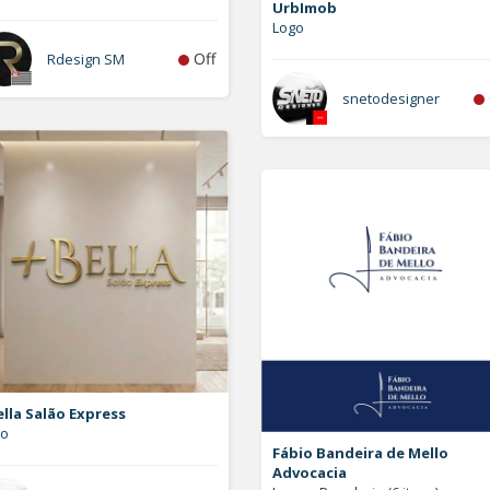
UrbImob
Logo
Off
Rdesign SM
snetodesigner
lla Salão Express
go
Fábio Bandeira de Mello
Advocacia