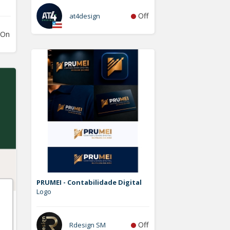
Off
at4design
On
PRUMEI - Contabilidade Digital
Logo
Off
Rdesign SM