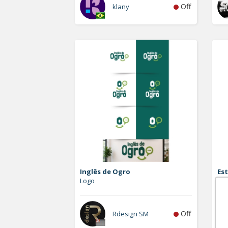
Off
klany
Inglês de Ogro
Est
Logo
Vet
Off
Rdesign SM