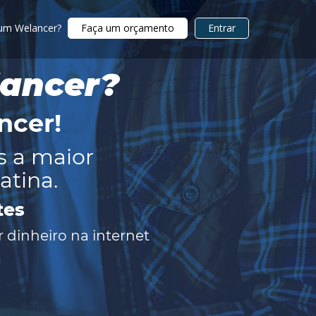
 um Welancer?
Faça um orçamento
Entrar
lancer?
ncer
!
s a maior
atina.
tes
 dinheiro na internet