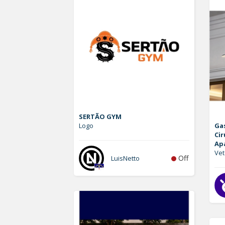
SERTÃO GYM
Logo
Ga
Cir
Ap
Vet
Off
LuisNetto