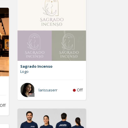
Sagrado Incenso
Logo
Off
larissaserr
Off