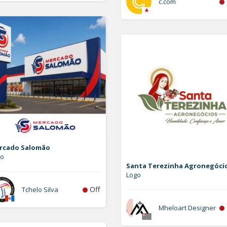
c.com
rcado Salomão
go
Santa Terezinha Agronegóci
Logo
Off
Tchelo Silva
Mheloart Designer