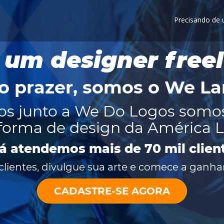
Precisando de
 um designer free
o prazer, somos o
We La
os junto a We Do Logos somo
forma de design da América L
já atendemos mais de 70 mil clien
lientes, divulgue sua arte e comece a ganhar
CADASTRE-SE AGORA