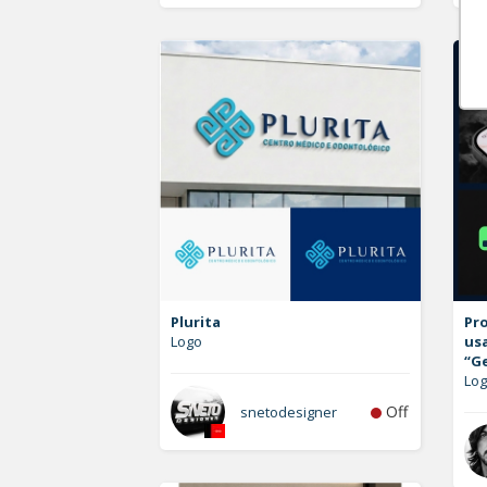
Plurita
Pro
Logo
us
“G
Lo
Off
snetodesigner