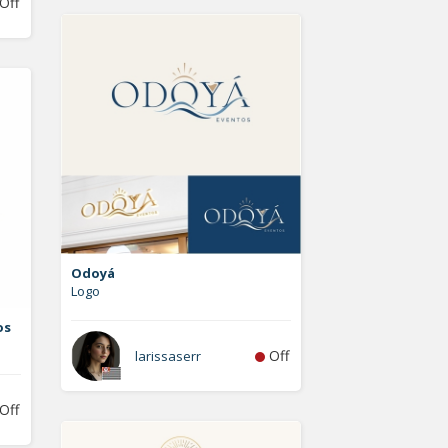
Off
Odoyá
Logo
os
Off
larissaserr
Off