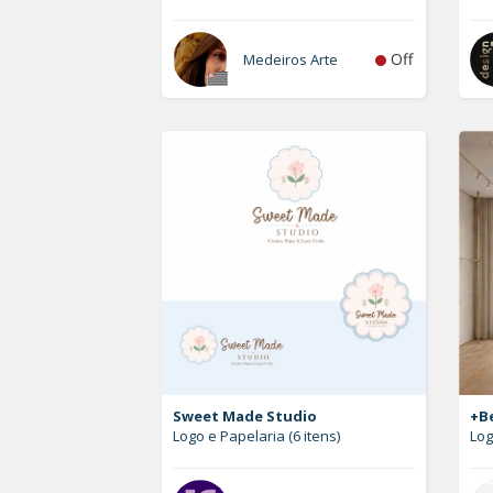
Off
Medeiros Arte
Sweet Made Studio
+Be
Logo e Papelaria (6 itens)
Lo