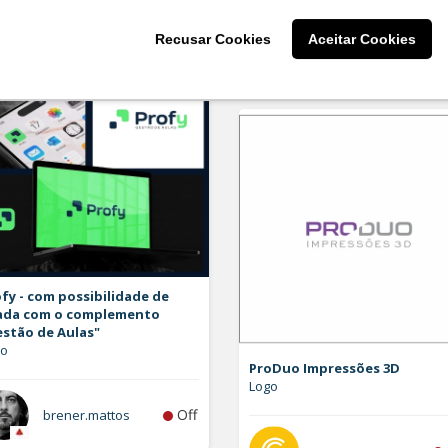
Recusar Cookies
Aceitar Cookies
larissaserr
fy - com possibilidade de
ada com o complemento
estão de Aulas"
go
ProDuo Impressões 3D
Logo
Off
brener.mattos