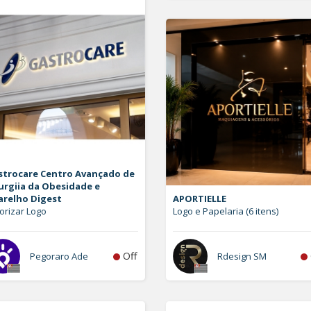
strocare Centro Avançado de
urgiia da Obesidade e
arelho Digest
APORTIELLE
orizar Logo
Logo e Papelaria (6 itens)
Off
Pegoraro Ade
Rdesign SM