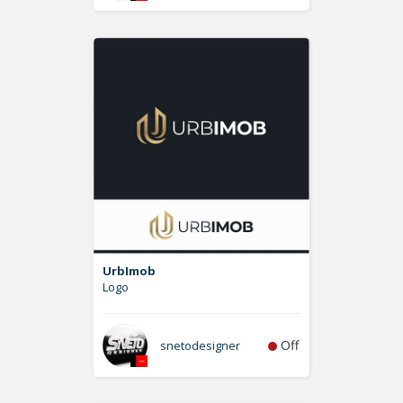
UrbImob
Logo
Off
snetodesigner