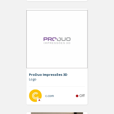
ProDuo Impressões 3D
Logo
Off
c.com