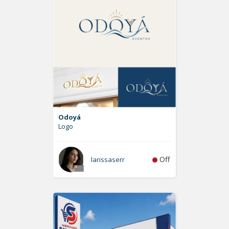
Odoyá
Logo
Off
larissaserr