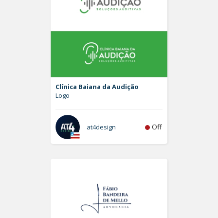
Clínica Baiana da Audição
Logo
Off
at4design