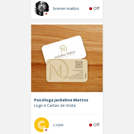
Off
brener.mattos
Psicóloga Jackeline Mattos
Logo e Cartao de Visita
Off
c.com