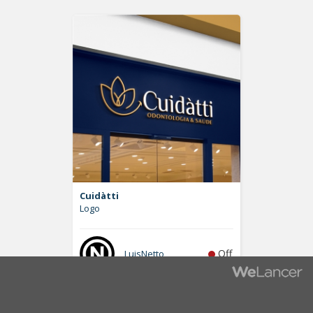
Cuidàtti
Logo
Off
LuisNetto