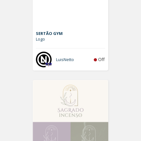
SERTÃO GYM
Logo
Off
LuisNetto