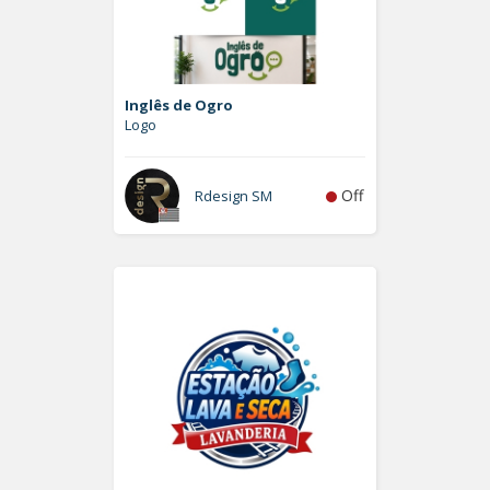
Inglês de Ogro
Logo
Off
Rdesign SM