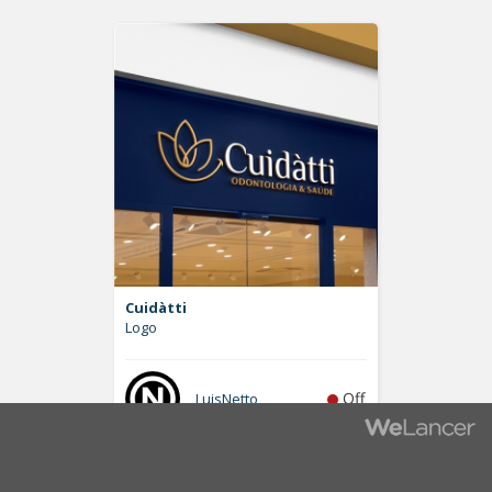
Cuidàtti
Logo
Off
LuisNetto