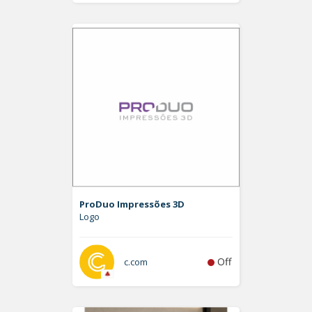
ProDuo Impressões 3D
Logo
Off
c.com