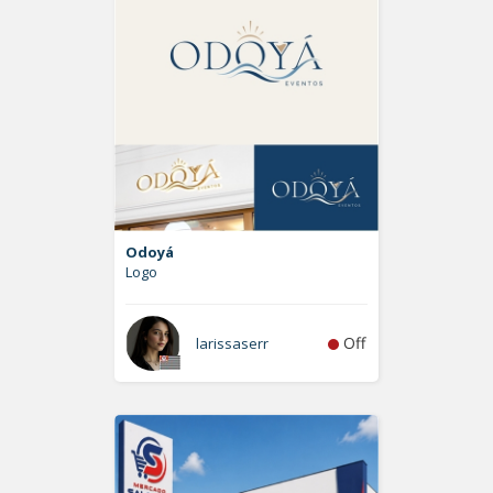
Odoyá
Logo
Off
larissaserr