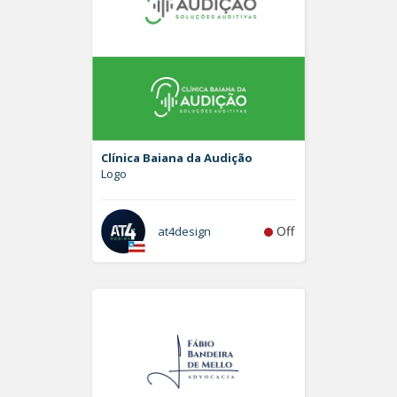
Clínica Baiana da Audição
Logo
Off
at4design