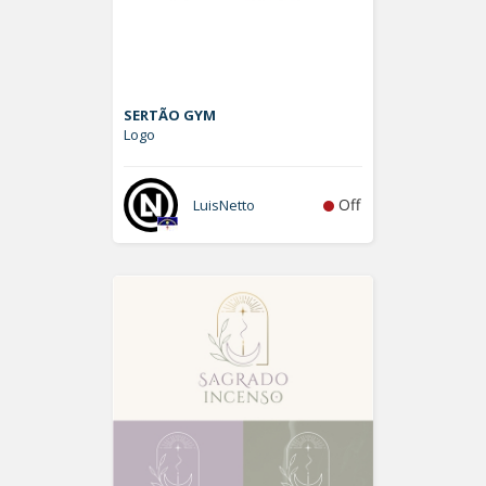
SERTÃO GYM
Logo
Off
LuisNetto