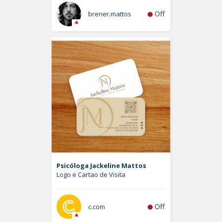
Off
brener.mattos
Psicóloga Jackeline Mattos
Logo e Cartao de Visita
Off
c.com