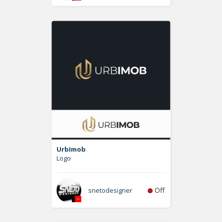
UrbImob
Logo
Off
snetodesigner