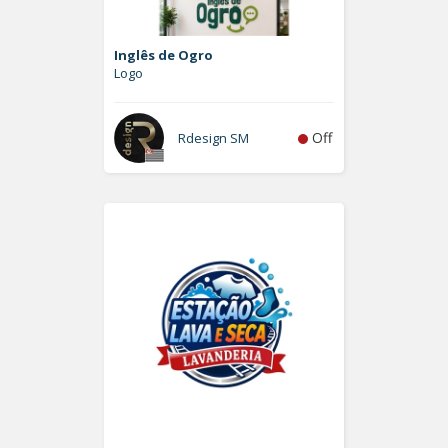
Inglês de Ogro
Logo
Off
Rdesign SM