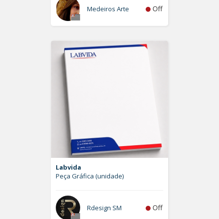
Off
Medeiros Arte
Labvida
Peça Gráfica (unidade)
Off
Rdesign SM