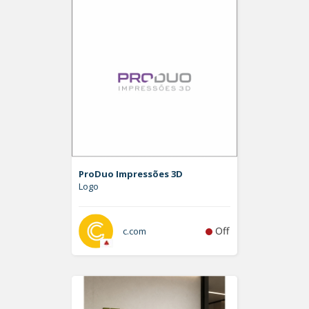
ProDuo Impressões 3D
Logo
Off
c.com