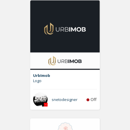
UrbImob
Logo
Off
snetodesigner