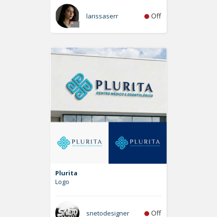
Off
larissaserr
Plurita
Logo
Off
snetodesigner