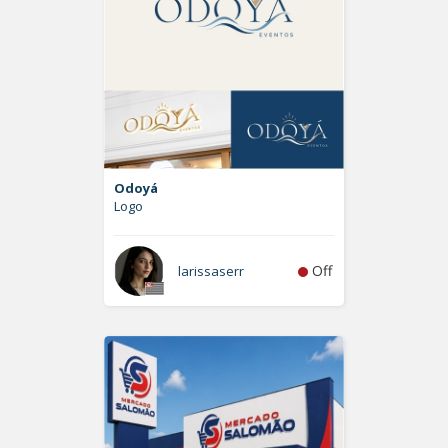
Odoyá
Logo
Off
larissaserr