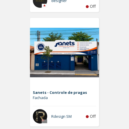
designer
Off
Sanets - Controle de pragas
Fachada
Off
Rdesign SM