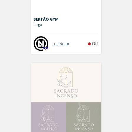
SERTÃO GYM
Logo
Off
LuisNetto