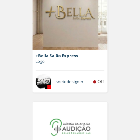
+Bella Salão Express
Logo
Off
snetodesigner