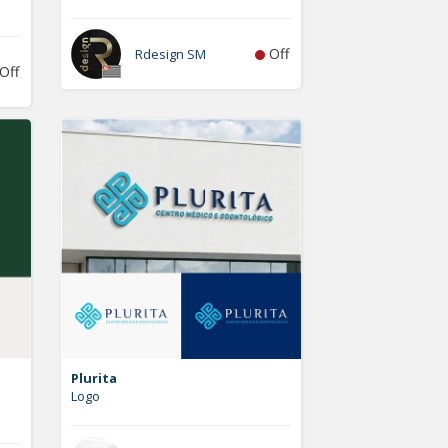
Off
Rdesign SM
Off
Plurita
Logo