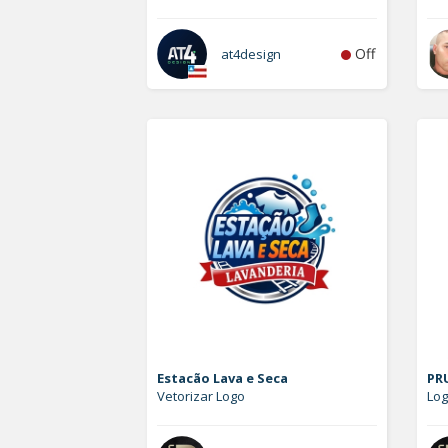
Off
at4design
Estacão Lava e Seca
PRU
Vetorizar Logo
Lo