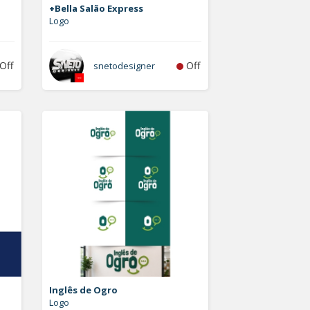
+Bella Salão Express
Logo
Off
Off
snetodesigner
Inglês de Ogro
Logo