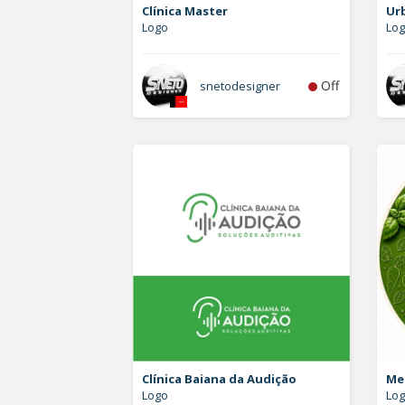
Clínica Master
Ur
Logo
Lo
Off
snetodesigner
Clínica Baiana da Audição
Me
Logo
Log