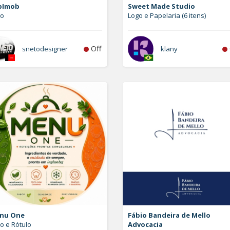
bImob
Sweet Made Studio
go
Logo e Papelaria (6 itens)
Off
snetodesigner
klany
nu One
Fábio Bandeira de Mello
o e Rótulo
Advocacia