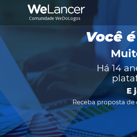
Comunidade WeDoLogos
Você é
Muit
Há 14 an
plata
E 
Receba proposta de c