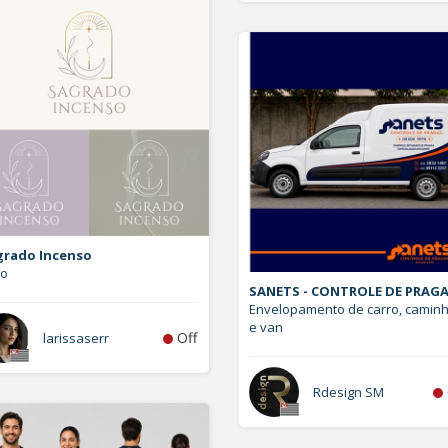
grado Incenso
go
SANETS - CONTROLE DE PRAG
Envelopamento de carro, camin
e van
Off
larissaserr
Rdesign SM