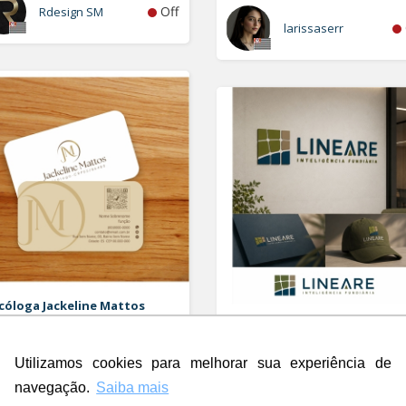
Off
Rdesign SM
larissaserr
cóloga Jackeline Mattos
o e Cartao de Visita
LINEARE - INTELIGÊNCIA
FUNDIÁRIA
Logo e Papelaria (6 itens)
Utilizamos cookies para melhorar sua experiência de
Off
c.com
navegação.
Saiba mais