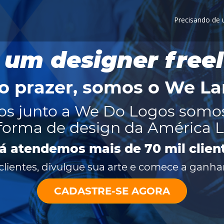
Precisando de
 um designer free
o prazer, somos o
We La
os junto a We Do Logos somo
forma de design da América L
já atendemos mais de 70 mil clien
lientes, divulgue sua arte e comece a ganhar
CADASTRE-SE AGORA