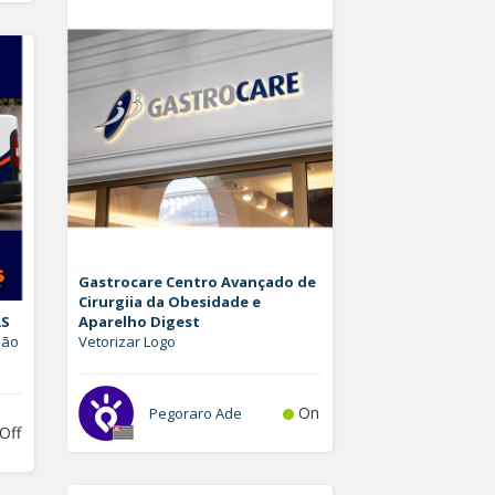
Gastrocare Centro Avançado de
Cirurgiia da Obesidade e
AS
Aparelho Digest
hão
Vetorizar Logo
On
Pegoraro Ade
Off