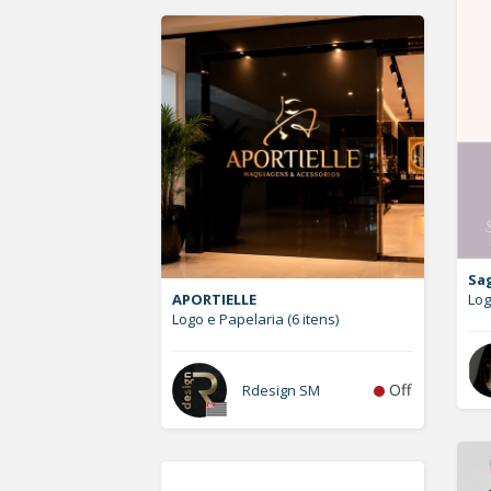
Sa
APORTIELLE
Lo
Logo e Papelaria (6 itens)
Off
Rdesign SM