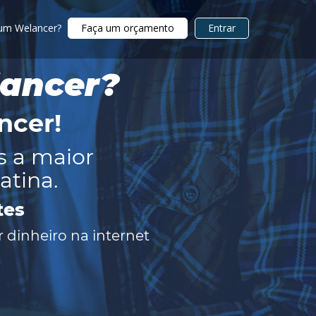
 um Welancer?
Faça um orçamento
Entrar
lancer?
ncer
!
s a maior
atina.
tes
 dinheiro na internet