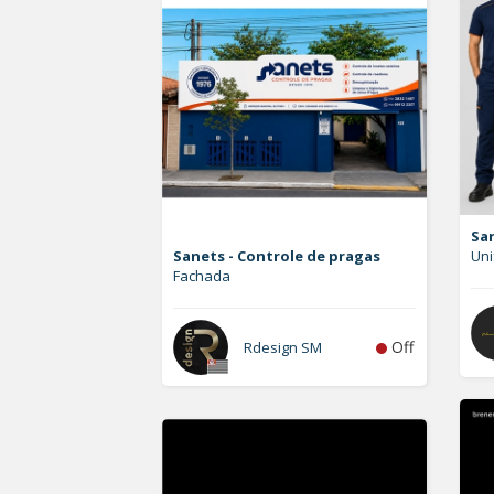
San
Sanets - Controle de pragas
Uni
Fachada
Off
Rdesign SM