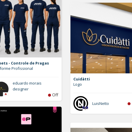
ets - Controle de Pragas
forme Profissional
Cuidàtti
eduardo morais
Logo
designer
Off
LuisNetto