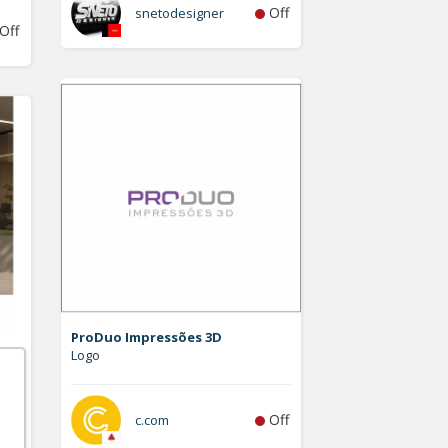
Off
snetodesigner
Off
ProDuo Impressões 3D
Logo
Off
c.com