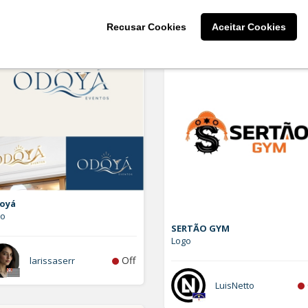
Grazi Delgado
Recusar Cookies
Aceitar Cookies
oyá
go
SERTÃO GYM
Logo
Off
larissaserr
LuisNetto