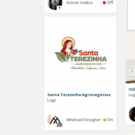
Off
brener.mattos
Od
Santa Terezinha Agronegócios
Lo
Logo
On
Mheloart Designer