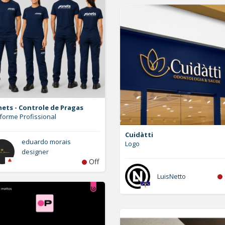
ets - Controle de Pragas
forme Profissional
Cuidàtti
eduardo morais
Logo
designer
Off
LuisNetto