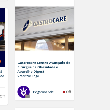
Gastrocare Centro Avançado de
Cirurgiia da Obesidade e
AS
Aparelho Digest
hão
Vetorizar Logo
Off
Pegoraro Ade
Off