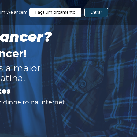
 um Welancer?
Faça um orçamento
Entrar
lancer?
ncer
!
s a maior
atina.
tes
 dinheiro na internet