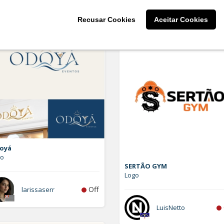
Grazi Delgado
Recusar Cookies
Aceitar Cookies
oyá
go
SERTÃO GYM
Logo
Off
larissaserr
LuisNetto