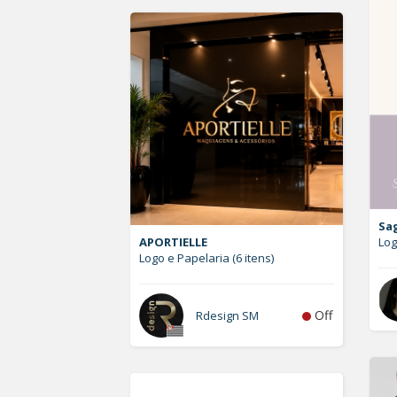
Sa
APORTIELLE
Lo
Logo e Papelaria (6 itens)
Off
Rdesign SM