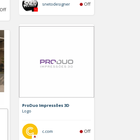
Off
snetodesigner
Off
ProDuo Impressões 3D
Logo
Off
c.com