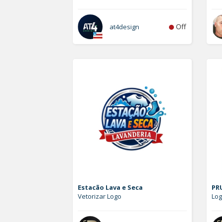
Off
at4design
Estacão Lava e Seca
PRU
Vetorizar Logo
Lo