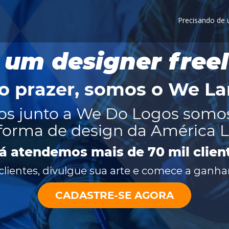
Precisando de
 um designer free
o prazer, somos o
We La
os junto a We Do Logos somo
forma de design da América L
já atendemos mais de 70 mil clien
lientes, divulgue sua arte e comece a ganhar
CADASTRE-SE AGORA