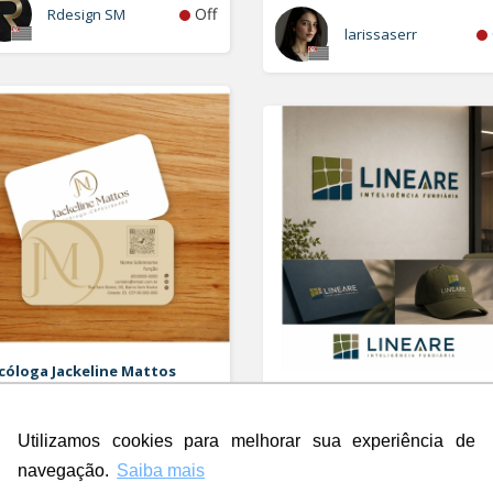
Off
Rdesign SM
larissaserr
cóloga Jackeline Mattos
o e Cartao de Visita
LINEARE - INTELIGÊNCIA
FUNDIÁRIA
Logo e Papelaria (6 itens)
Utilizamos cookies para melhorar sua experiência de
Off
c.com
navegação.
Saiba mais