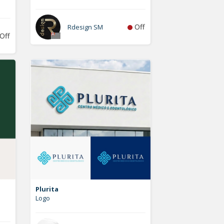
Off
Rdesign SM
Off
Plurita
Logo