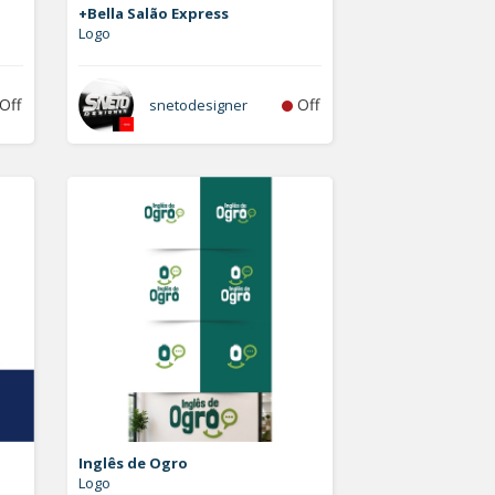
+Bella Salão Express
Logo
Off
Off
snetodesigner
Inglês de Ogro
Logo