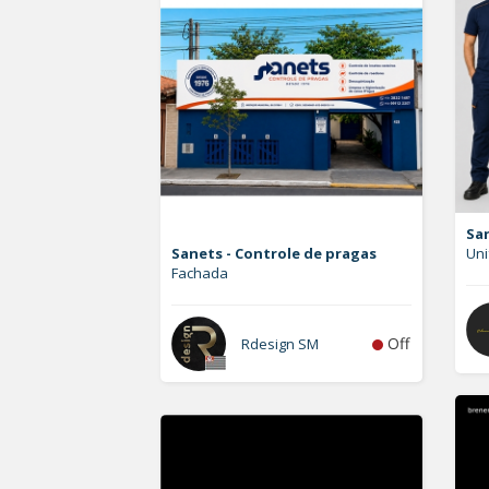
San
Sanets - Controle de pragas
Uni
Fachada
Off
Rdesign SM