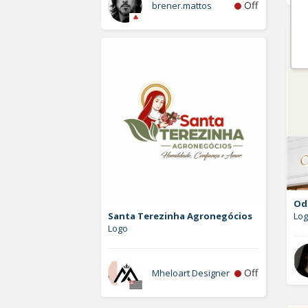
Off
brener.mattos
Od
Santa Terezinha Agronegócios
Lo
Logo
Off
Mheloart Designer