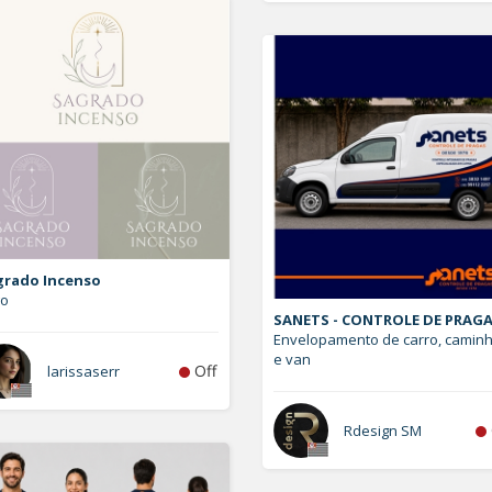
grado Incenso
go
SANETS - CONTROLE DE PRAG
Envelopamento de carro, camin
e van
Off
larissaserr
Rdesign SM