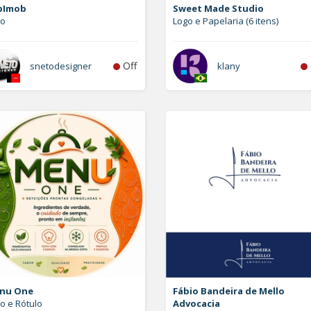
bImob
Sweet Made Studio
go
Logo e Papelaria (6 itens)
Off
snetodesigner
klany
nu One
Fábio Bandeira de Mello
o e Rótulo
Advocacia