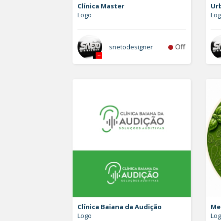
Clínica Master
Ur
Logo
Lo
Off
snetodesigner
Clínica Baiana da Audição
Me
Logo
Log