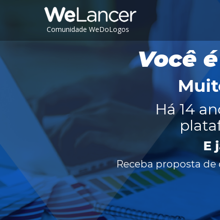
Comunidade WeDoLogos
Você é
Muit
Há 14 an
plata
E 
Receba proposta de c