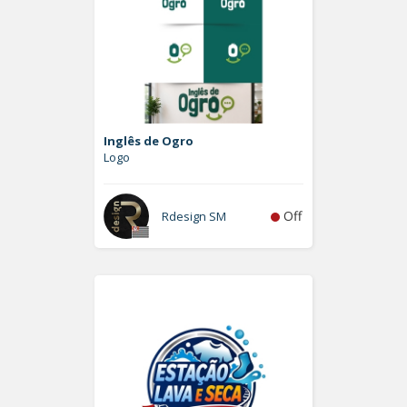
Inglês de Ogro
Logo
Off
Rdesign SM