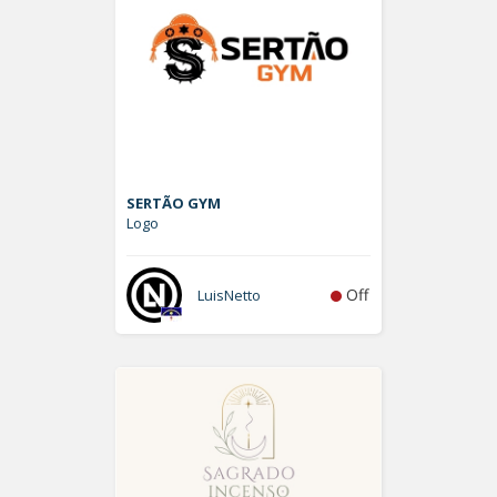
SERTÃO GYM
Logo
Off
LuisNetto