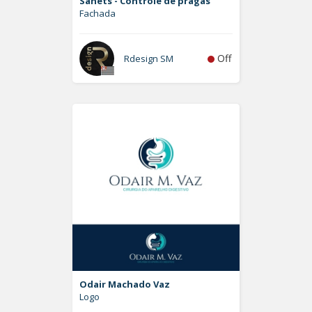
Sanets - Controle de pragas
Fachada
Off
Rdesign SM
Odair Machado Vaz
Logo