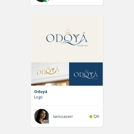
Odoyá
Logo
On
larissaserr