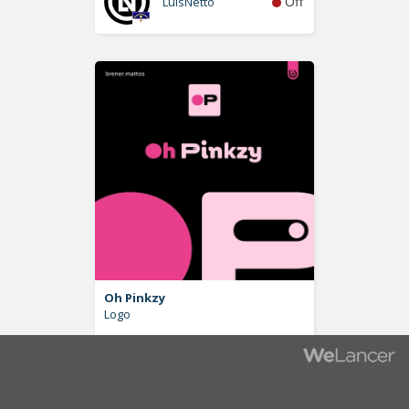
Off
LuisNetto
Oh Pinkzy
Logo
Off
brener.mattos