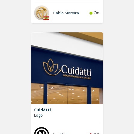
On
Pablo Moreira
Cuidàtti
Logo