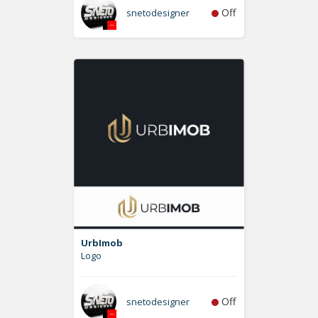
Off
snetodesigner
UrbImob
Logo
Off
snetodesigner