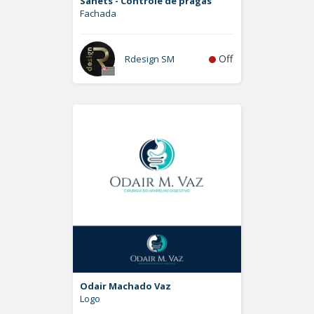
Sanets - Controle de pragas
Fachada
Off
Rdesign SM
Odair Machado Vaz
Logo