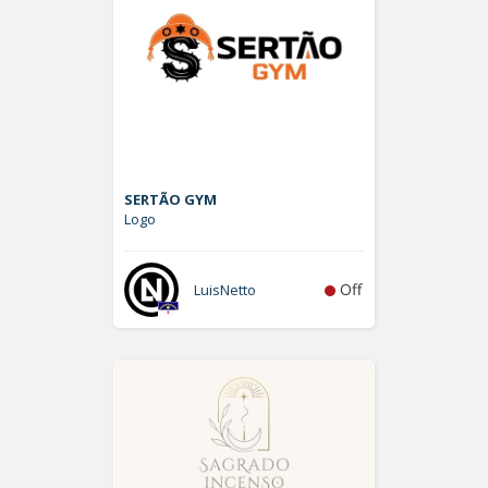
SERTÃO GYM
Logo
Off
LuisNetto