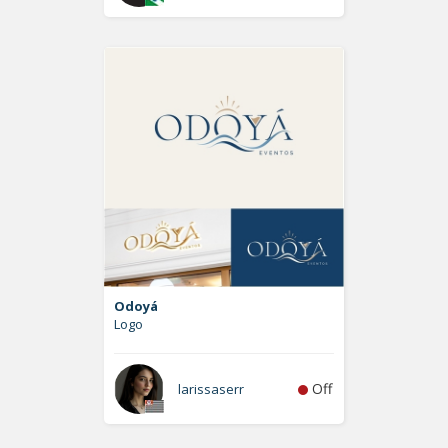
Odoyá
Logo
Off
larissaserr