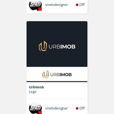
Off
snetodesigner
UrbImob
Logo
Off
snetodesigner