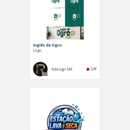
Inglês de Ogro
Logo
Off
Rdesign SM