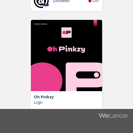
Off
LuisNetto
Oh Pinkzy
Logo
Off
brener.mattos