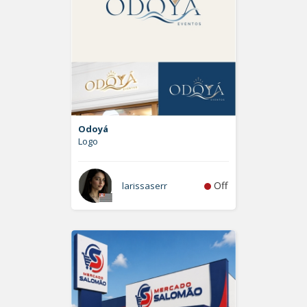
Odoyá
Logo
Off
larissaserr