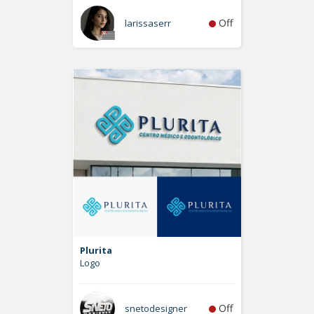
Off
larissaserr
Plurita
Logo
Off
snetodesigner