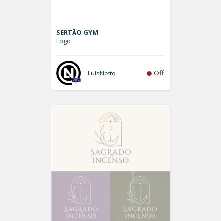
SERTÃO GYM
Logo
Off
LuisNetto