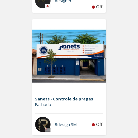
designer
Off
Sanets - Controle de pragas
Fachada
Off
Rdesign SM