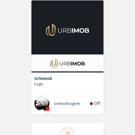
UrbImob
Logo
Off
snetodesigner