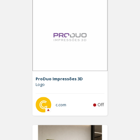
ProDuo Impressões 3D
Logo
Off
c.com