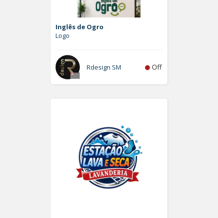
Inglês de Ogro
Logo
Off
Rdesign SM