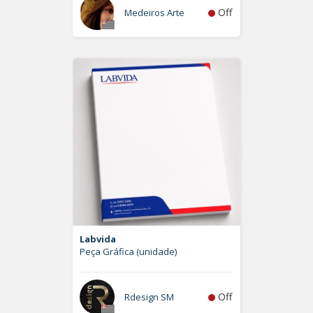
Off
Medeiros Arte
Labvida
Peça Gráfica (unidade)
Off
Rdesign SM