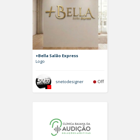
+Bella Salão Express
Logo
Off
snetodesigner