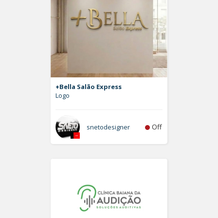
+Bella Salão Express
Logo
Off
snetodesigner