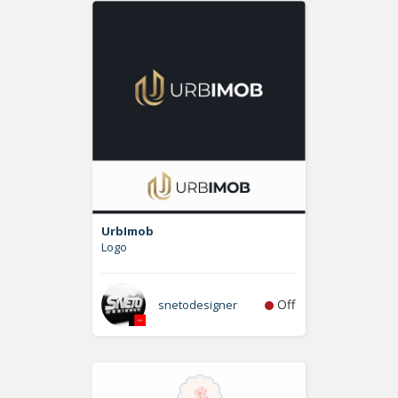
UrbImob
Logo
Off
snetodesigner