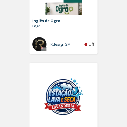
Inglês de Ogro
Logo
Off
Rdesign SM