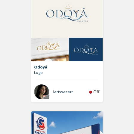
Odoyá
Logo
Off
larissaserr