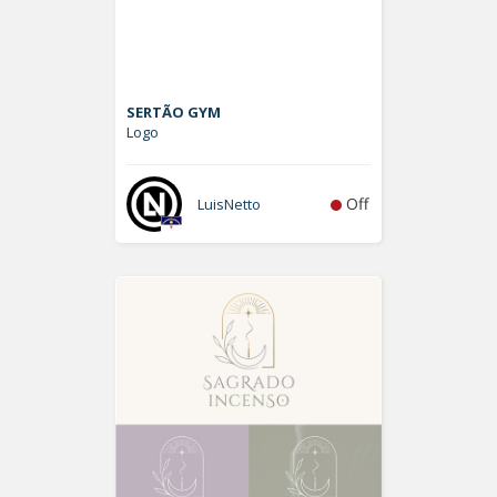
SERTÃO GYM
Logo
Off
LuisNetto