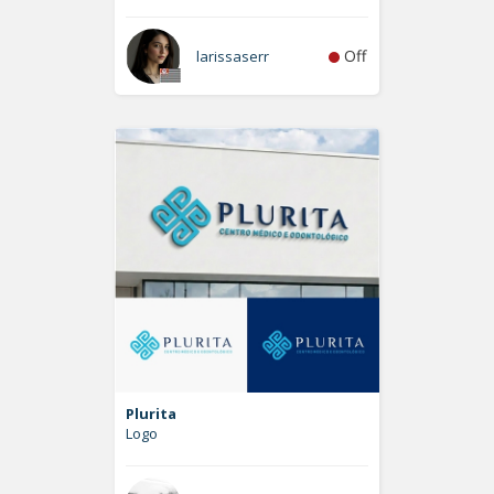
Off
larissaserr
Plurita
Logo