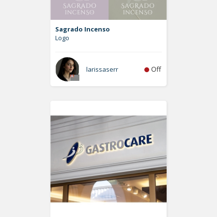
Sagrado Incenso
Logo
Off
larissaserr