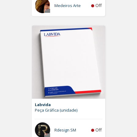
Off
Medeiros Arte
Labvida
Peça Gráfica (unidade)
Off
Rdesign SM