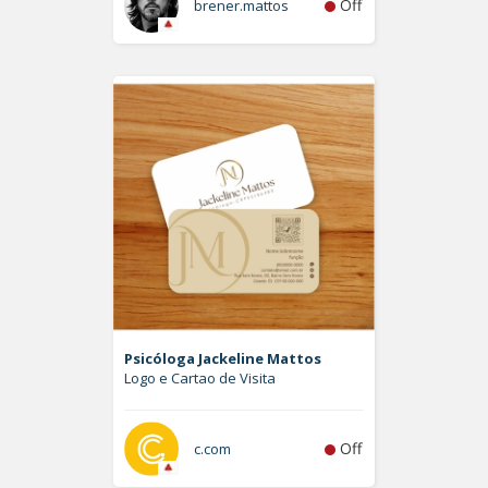
Off
brener.mattos
Psicóloga Jackeline Mattos
Logo e Cartao de Visita
Off
c.com