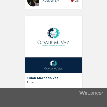
Off
Rdesign SM
Odair Machado Vaz
Logo
Off
Pablo Moreira