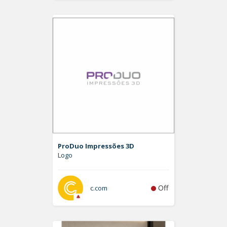
ProDuo Impressões 3D
Logo
Off
c.com