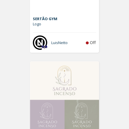
SERTÃO GYM
Logo
Off
LuisNetto