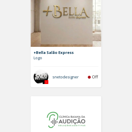
+Bella Salão Express
Logo
Off
snetodesigner