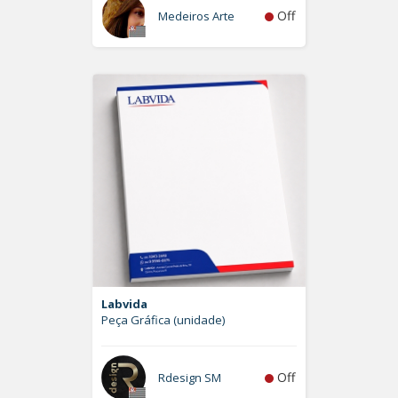
Off
Medeiros Arte
Labvida
Peça Gráfica (unidade)
Off
Rdesign SM