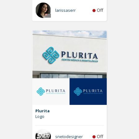
Off
larissaserr
Plurita
Logo
Off
snetodesigner