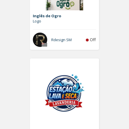
Inglês de Ogro
Logo
Off
Rdesign SM