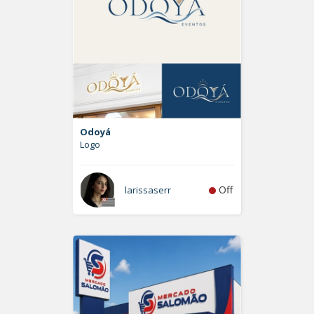
Odoyá
Logo
Off
larissaserr