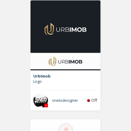
UrbImob
Logo
Off
snetodesigner