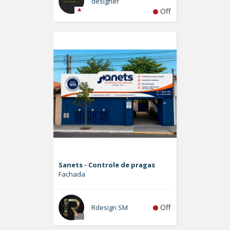
designer
Off
Sanets - Controle de pragas
Fachada
Off
Rdesign SM