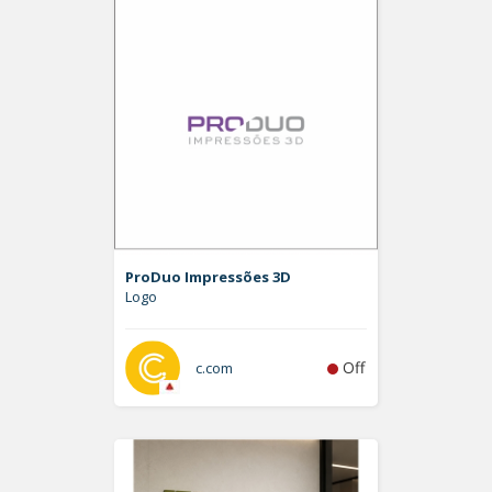
ProDuo Impressões 3D
Logo
Off
c.com