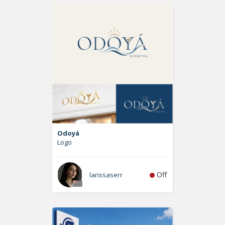
Odoyá
Logo
Off
larissaserr