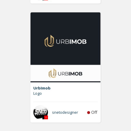
UrbImob
Logo
Off
snetodesigner