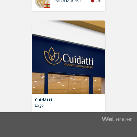
Off
Pablo Moreira
Cuidàtti
Logo
Off
LuisNetto