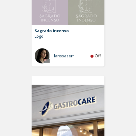
Sagrado Incenso
Logo
Off
larissaserr