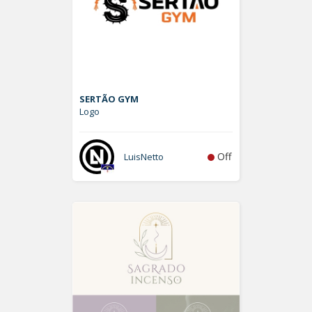
SERTÃO GYM
Logo
Off
LuisNetto