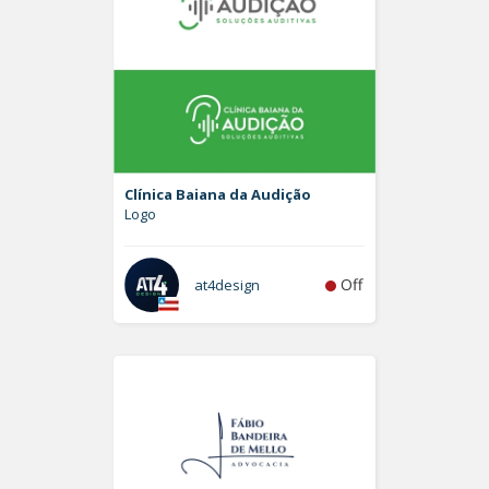
Clínica Baiana da Audição
Logo
Off
at4design