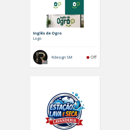
Inglês de Ogro
Logo
Off
Rdesign SM