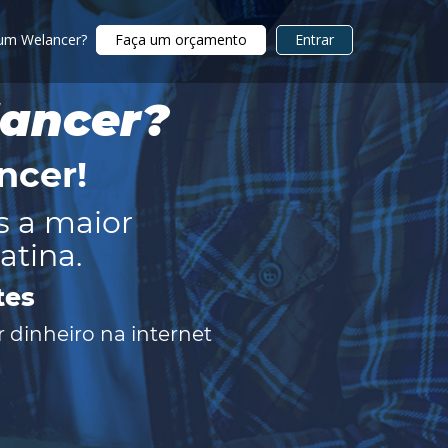
 um Welancer?
Faça um orçamento
Entrar
lancer?
ncer
!
s a maior
atina.
tes
 dinheiro na internet