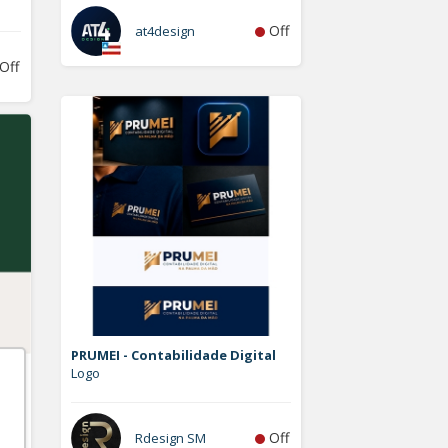
Off
at4design
Off
PRUMEI - Contabilidade Digital
Logo
Off
Rdesign SM