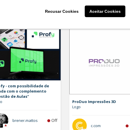
larissaserr
Recusar Cookies
Aceitar Cookies
fy - com possibilidade de
ada com o complemento
estão de Aulas"
go
ProDuo Impressões 3D
Logo
Off
brener.mattos
c.com