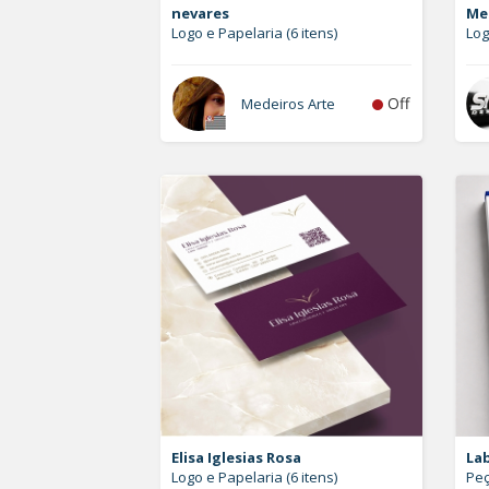
nevares
Me
Logo e Papelaria (6 itens)
Log
Off
Medeiros Arte
Elisa Iglesias Rosa
La
Logo e Papelaria (6 itens)
Peç