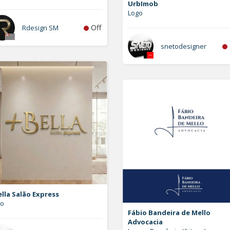
UrbImob
Logo
Off
Rdesign SM
snetodesigner
lla Salão Express
go
Fábio Bandeira de Mello
Advocacia