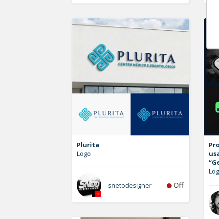
Plurita
Pro
Logo
us
“G
Lo
Off
snetodesigner