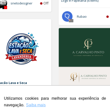
Logo e Papelaria (6 itens)
Off
snetodesigner
Rubao
acão Lava e Seca
orizar Logo
A. Carvalho Pinto Sociedade
Individual de Advocacia
Utilizamos cookies para melhorar sua experiência de
Logo
Off
Rdesign SM
navegação.
Saiba mais