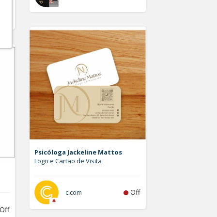
Off
Psicóloga Jackeline Mattos
Logo e Cartao de Visita
Off
c.com
Off