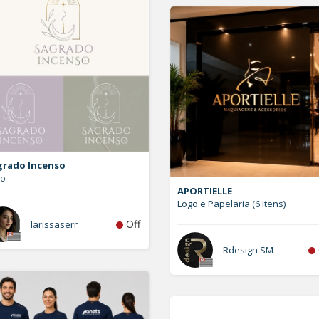
grado Incenso
go
APORTIELLE
Logo e Papelaria (6 itens)
Off
larissaserr
Rdesign SM