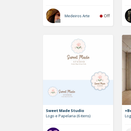
Off
Medeiros Arte
Sweet Made Studio
+Be
Logo e Papelaria (6 itens)
Lo