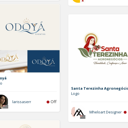
oyá
go
Santa Terezinha Agronegóci
Logo
Off
larissaserr
Mheloart Designer