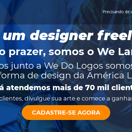
Precisando de
 um designer free
o prazer, somos o
We La
os junto a We Do Logos somo
forma de design da América L
já atendemos mais de 70 mil clien
lientes, divulgue sua arte e comece a ganhar
CADASTRE-SE AGORA