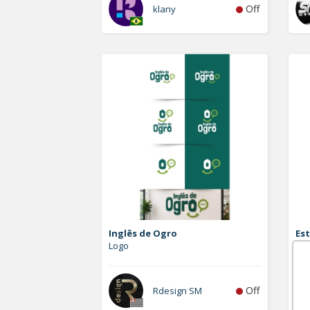
Off
klany
Inglês de Ogro
Est
Logo
Vet
Off
Rdesign SM