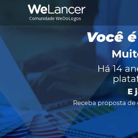
Comunidade WeDoLogos
Você é
Muit
Há 14 an
plata
E 
Receba proposta de c