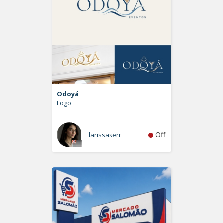
Odoyá
Logo
Off
larissaserr