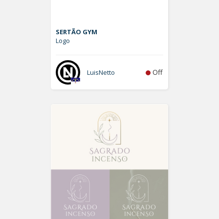
SERTÃO GYM
Logo
Off
LuisNetto