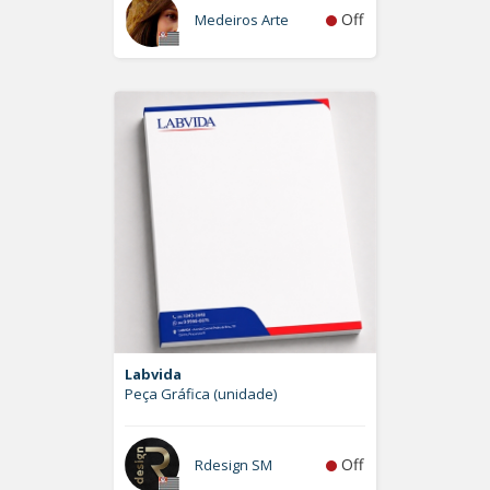
Off
Medeiros Arte
Labvida
Peça Gráfica (unidade)
Off
Rdesign SM