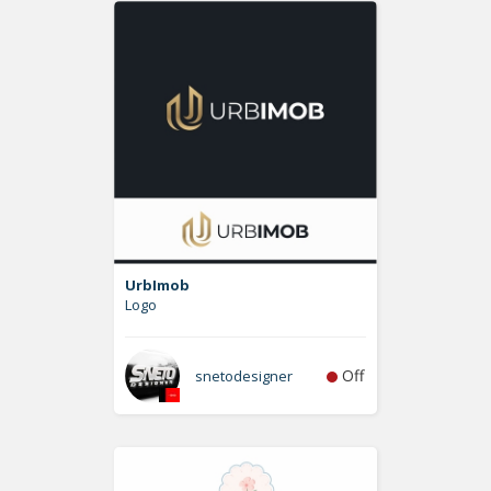
UrbImob
Logo
Off
snetodesigner