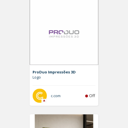
ProDuo Impressões 3D
Logo
Off
c.com