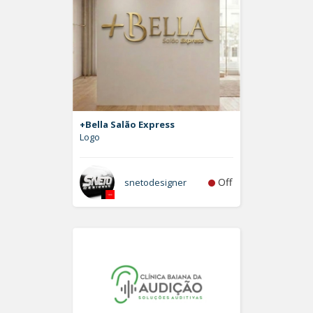
+Bella Salão Express
Logo
Off
snetodesigner