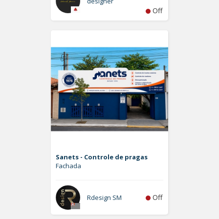
designer
Off
Sanets - Controle de pragas
Fachada
Off
Rdesign SM