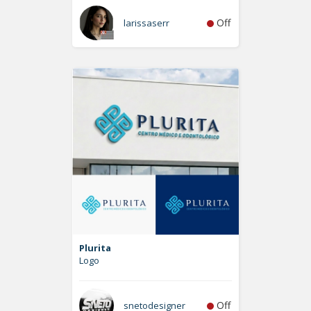
Off
larissaserr
Plurita
Logo
Off
snetodesigner