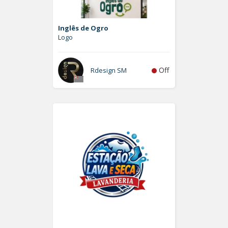
Inglês de Ogro
Logo
Off
Rdesign SM