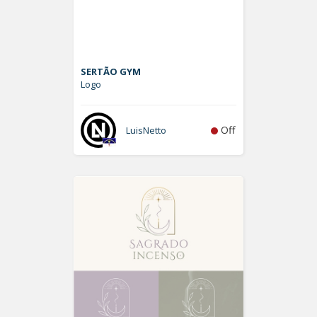
SERTÃO GYM
Logo
Off
LuisNetto