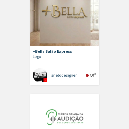
+Bella Salão Express
Logo
Off
snetodesigner