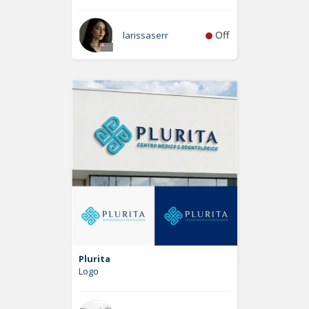
Off
larissaserr
Plurita
Logo