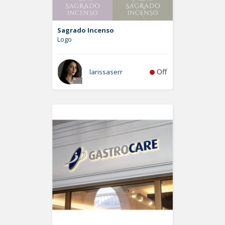
Sagrado Incenso
Logo
Off
larissaserr