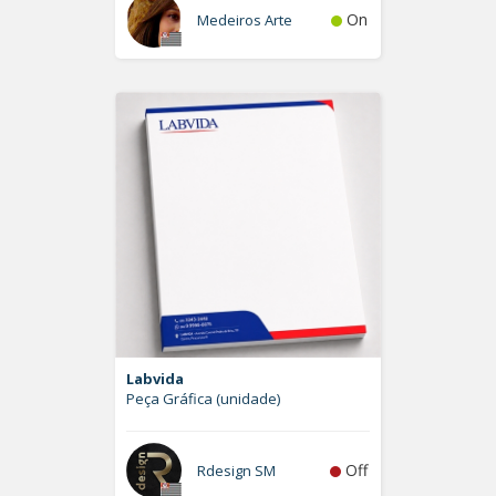
On
Medeiros Arte
Labvida
Peça Gráfica (unidade)
Off
Rdesign SM