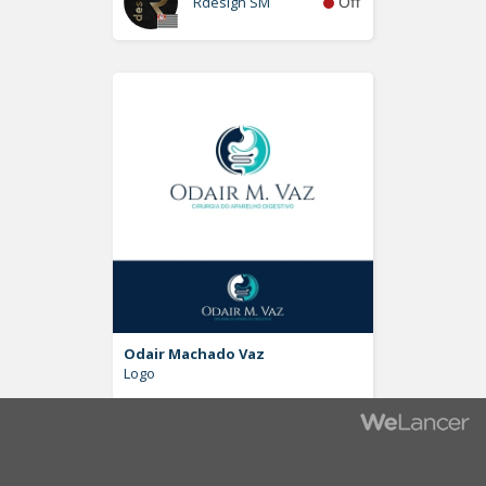
Off
Rdesign SM
Odair Machado Vaz
Logo
Off
Pablo Moreira