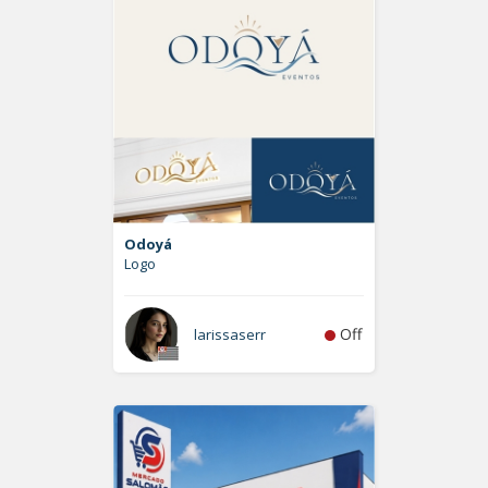
Odoyá
Logo
Off
larissaserr