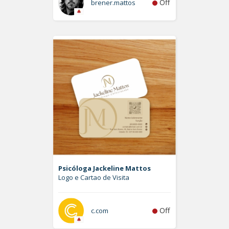
Off
brener.mattos
Psicóloga Jackeline Mattos
Logo e Cartao de Visita
Off
c.com