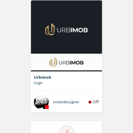
UrbImob
Logo
Off
snetodesigner