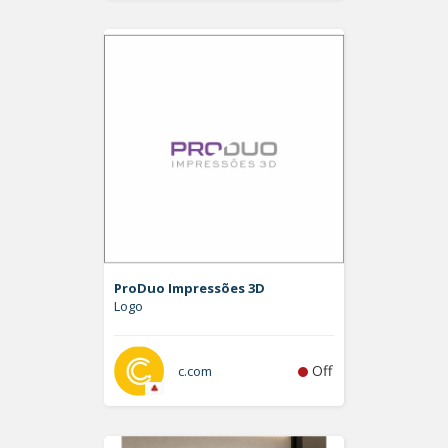
ProDuo Impressões 3D
Logo
Off
c.com