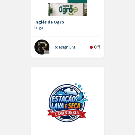
Inglês de Ogro
Logo
Off
Rdesign SM