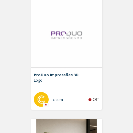
ProDuo Impressões 3D
Logo
Off
c.com