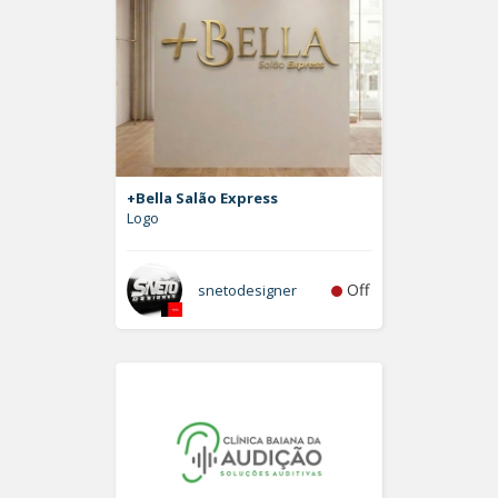
+Bella Salão Express
Logo
Off
snetodesigner