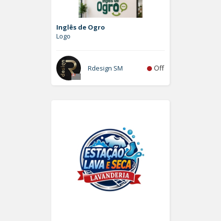
Inglês de Ogro
Logo
Off
Rdesign SM