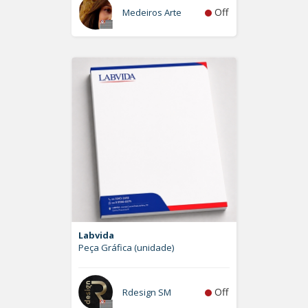
Off
Medeiros Arte
Labvida
Peça Gráfica (unidade)
Off
Rdesign SM