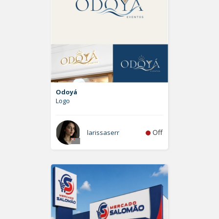
Odoyá
Logo
Off
larissaserr