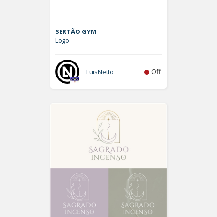
SERTÃO GYM
Logo
Off
LuisNetto