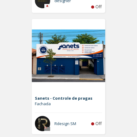
designer
Off
Sanets - Controle de pragas
Fachada
Off
Rdesign SM