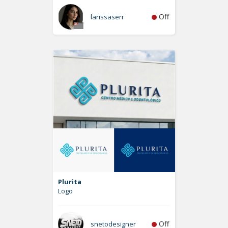
Off
larissaserr
Plurita
Logo
Off
snetodesigner