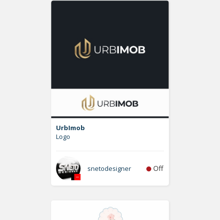
UrbImob
Logo
Off
snetodesigner