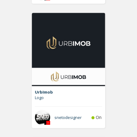
UrbImob
Logo
On
snetodesigner