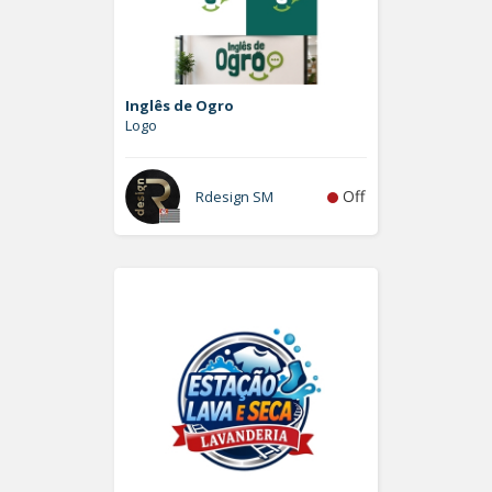
Inglês de Ogro
Logo
Off
Rdesign SM