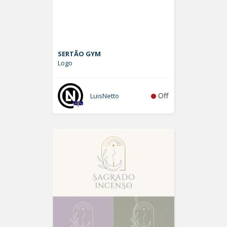
SERTÃO GYM
Logo
Off
LuisNetto