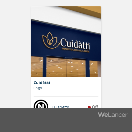
Cuidàtti
Logo
Off
LuisNetto