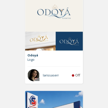
Odoyá
Logo
Off
larissaserr