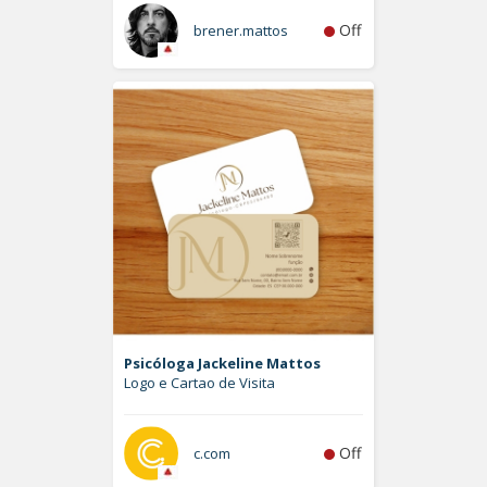
Off
brener.mattos
Psicóloga Jackeline Mattos
Logo e Cartao de Visita
Off
c.com