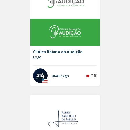
Clínica Baiana da Audição
Logo
Off
at4design