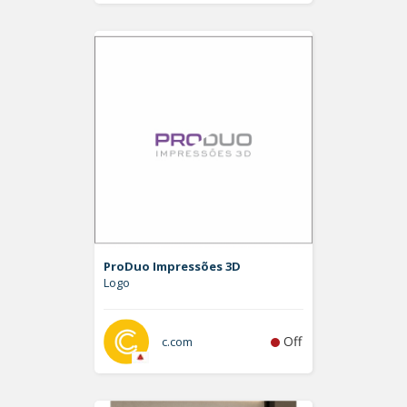
ProDuo Impressões 3D
Logo
Off
c.com