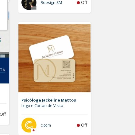
Off
Rdesign SM
Psicóloga Jackeline Mattos
Logo e Cartao de Visita
Off
Off
c.com