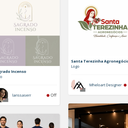
Santa Terezinha Agronegóci
Logo
grado Incenso
go
Mheloart Designer
Off
larissaserr