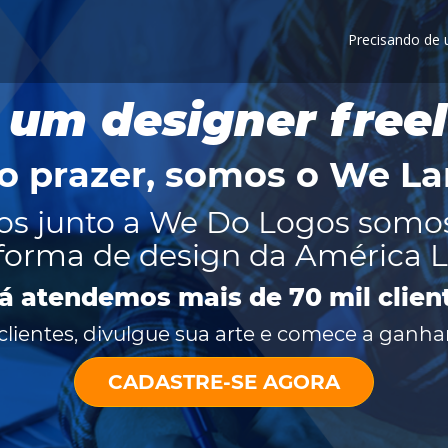
Precisando de
 um designer free
o prazer, somos o
We La
os junto a We Do Logos somo
forma de design da América L
já atendemos mais de 70 mil clien
lientes, divulgue sua arte e comece a ganhar
CADASTRE-SE AGORA