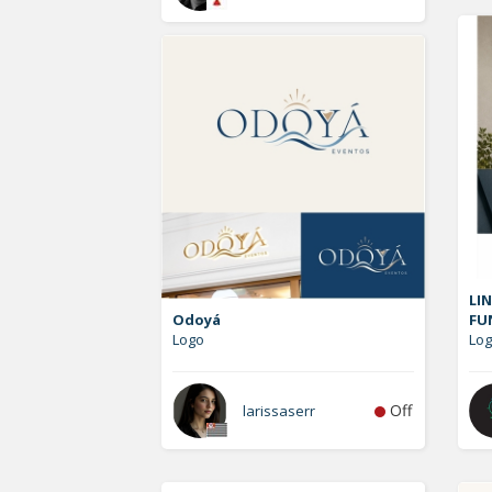
LIN
Odoyá
FU
Logo
Log
Off
larissaserr