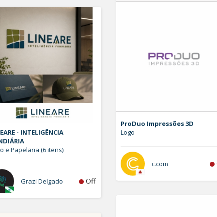
ProDuo Impressões 3D
EARE - INTELIGÊNCIA
Logo
NDIÁRIA
o e Papelaria (6 itens)
c.com
Off
Grazi Delgado