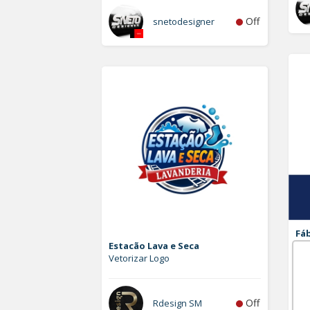
Off
snetodesigner
Fáb
Estacão Lava e Seca
Ad
Vetorizar Logo
Log
Off
Rdesign SM