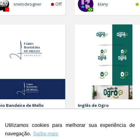
Off
snetodesigner
klany
io Bandeira de Mello
Inglês de Ogro
vocacia
Logo
o e Papelaria (6 itens)
Utilizamos cookies para melhorar sua experiência de
Rdesign SM
navegação.
Saiba mais
Off
Rubao