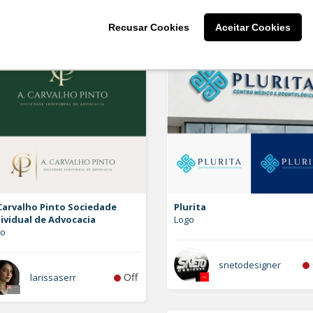
Recusar Cookies
Aceitar Cookies
Carvalho Pinto Sociedade
Plurita
ividual de Advocacia
Logo
go
snetodesigner
Off
larissaserr