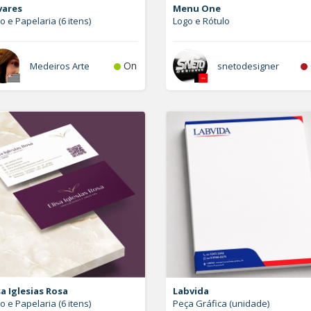
vares
Menu One
o e Papelaria (6 itens)
Logo e Rótulo
On
Medeiros Arte
snetodesigner
sa Iglesias Rosa
Labvida
o e Papelaria (6 itens)
Peça Gráfica (unidade)