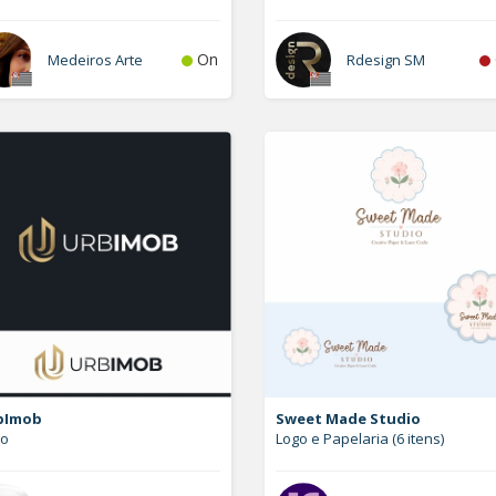
On
Medeiros Arte
Rdesign SM
bImob
Sweet Made Studio
go
Logo e Papelaria (6 itens)