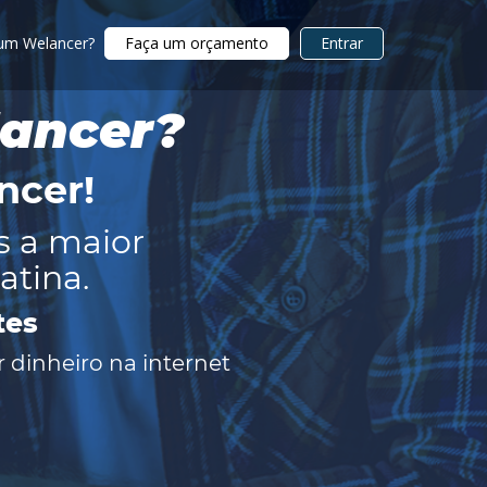
 um Welancer?
Faça um orçamento
Entrar
lancer?
ncer
!
s a maior
atina.
tes
 dinheiro na internet