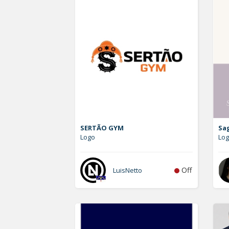
SERTÃO GYM
Sa
Logo
Lo
Off
LuisNetto