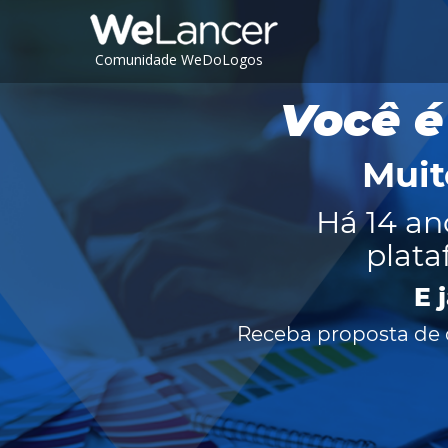
Comunidade WeDoLogos
Você é
Muit
Há 14 an
plata
E 
Receba proposta de c