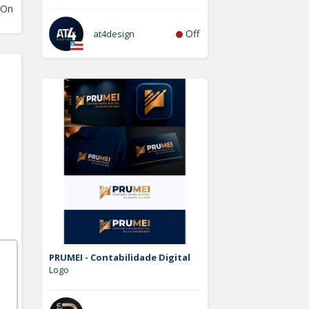
On
Off
at4design
PRUMEI - Contabilidade Digital
Logo
Off