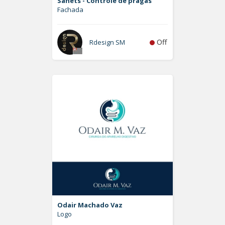
Sanets - Controle de pragas
Fachada
Off
Rdesign SM
Odair Machado Vaz
Logo