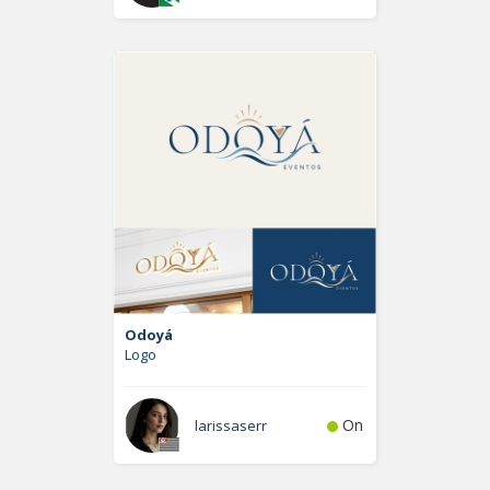
Odoyá
Logo
On
larissaserr