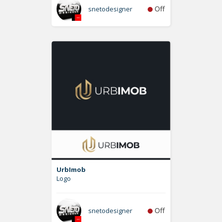
Off
snetodesigner
UrbImob
Logo
Off
snetodesigner