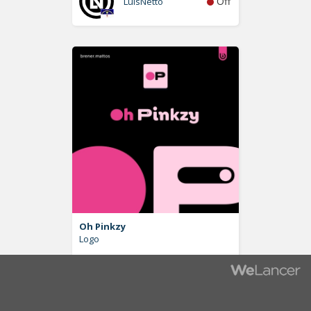
Off
LuisNetto
Oh Pinkzy
Logo
Off
brener.mattos