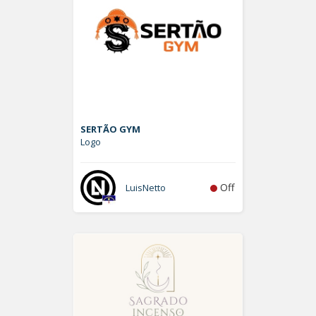
SERTÃO GYM
Logo
Off
LuisNetto