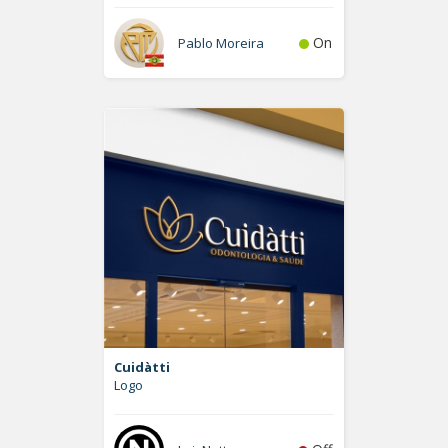
On
Pablo Moreira
Cuidàtti
Logo