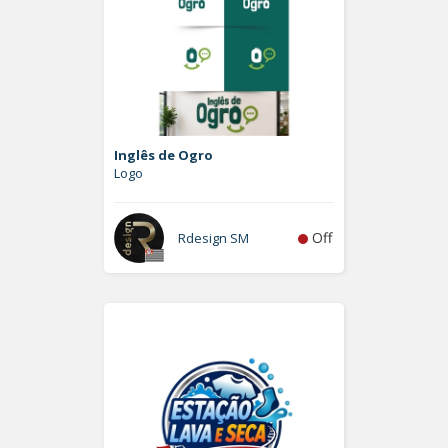
Inglês de Ogro
Logo
Off
Rdesign SM