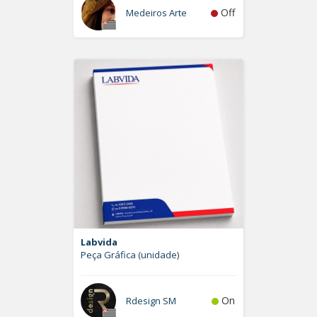
Off
Medeiros Arte
Labvida
Peça Gráfica (unidade)
On
Rdesign SM