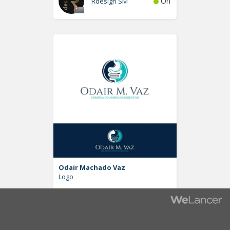
On
Rdesign SM
Odair Machado Vaz
Logo
Off
Pablo Moreira