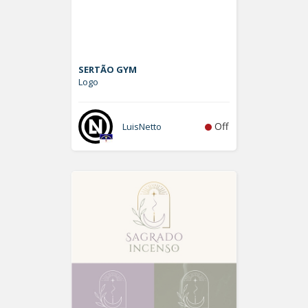
SERTÃO GYM
Logo
Off
LuisNetto