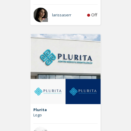
Off
larissaserr
Plurita
Logo