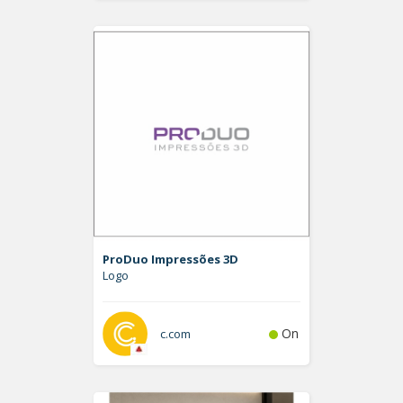
ProDuo Impressões 3D
Logo
On
c.com