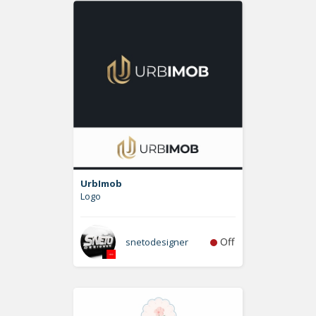
UrbImob
Logo
Off
snetodesigner