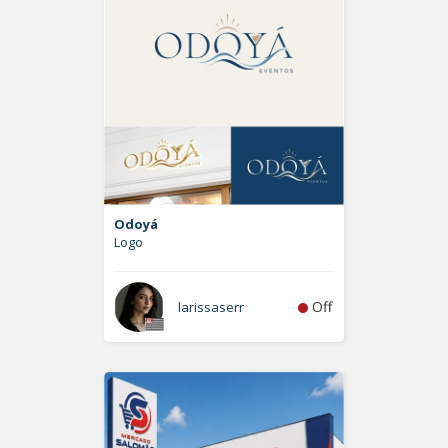
Odoyá
Logo
Off
larissaserr