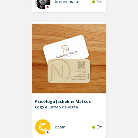
On
brener.mattos
Psicóloga Jackeline Mattos
Logo e Cartao de Visita
On
c.com