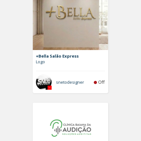
+Bella Salão Express
Logo
Off
snetodesigner