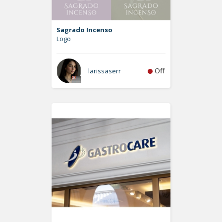
Sagrado Incenso
Logo
Off
larissaserr