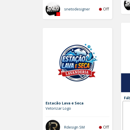
Off
snetodesigner
Fáb
Estacão Lava e Seca
Ad
Vetorizar Logo
Log
Off
Rdesign SM