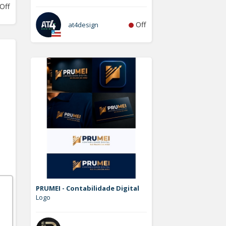
Off
Off
at4design
PRUMEI - Contabilidade Digital
Logo
Off