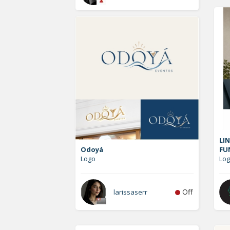
LIN
Odoyá
FU
Logo
Log
Off
larissaserr