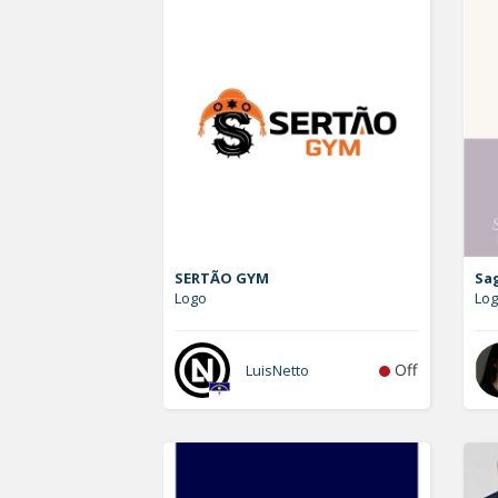
SERTÃO GYM
Sa
Logo
Lo
Off
LuisNetto