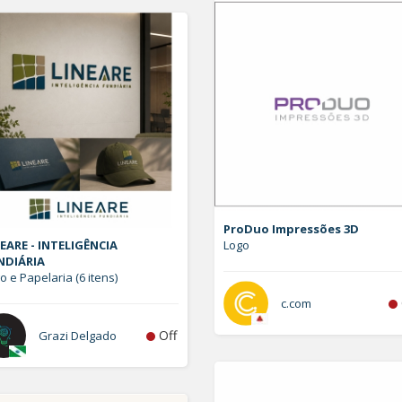
ProDuo Impressões 3D
EARE - INTELIGÊNCIA
Logo
NDIÁRIA
o e Papelaria (6 itens)
c.com
Off
Grazi Delgado