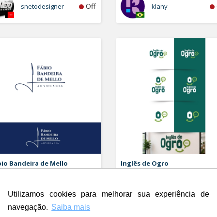
Off
snetodesigner
klany
io Bandeira de Mello
Inglês de Ogro
vocacia
Logo
o e Papelaria (6 itens)
Utilizamos cookies para melhorar sua experiência de
Rdesign SM
navegação.
Saiba mais
Off
Rubao