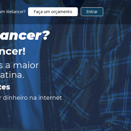
 um Welancer?
Faça um orçamento
Entrar
lancer?
ncer
!
s a maior
atina.
tes
 dinheiro na internet