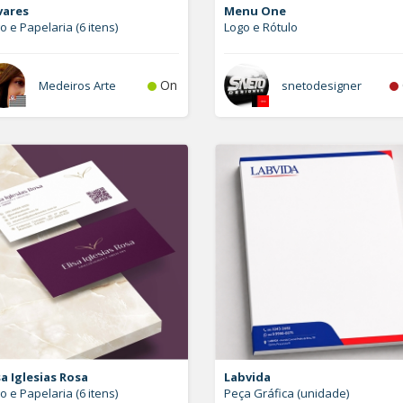
vares
Menu One
o e Papelaria (6 itens)
Logo e Rótulo
On
Medeiros Arte
snetodesigner
sa Iglesias Rosa
Labvida
o e Papelaria (6 itens)
Peça Gráfica (unidade)