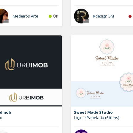
On
Medeiros Arte
Rdesign SM
bImob
Sweet Made Studio
go
Logo e Papelaria (6 itens)