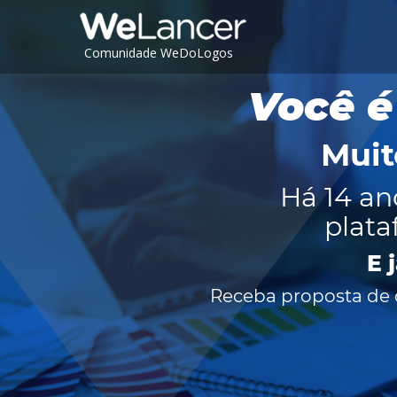
Comunidade WeDoLogos
Você é
Muit
Há 14 an
plata
E 
Receba proposta de c