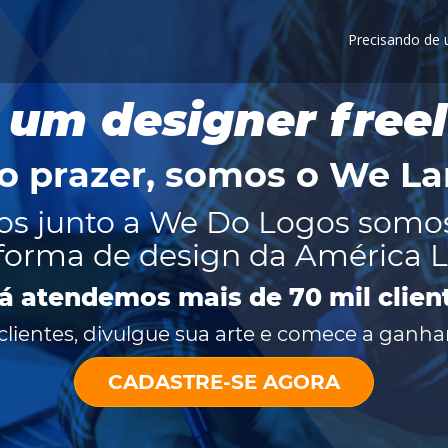
Precisando de
 um designer free
o prazer, somos o
We La
os junto a We Do Logos somo
forma de design da América L
já atendemos mais de 70 mil clien
lientes, divulgue sua arte e comece a ganhar
CADASTRE-SE AGORA