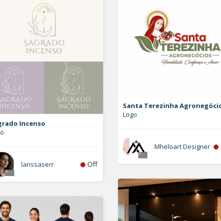
Santa Terezinha Agronegóci
Logo
grado Incenso
go
Mheloart Designer
Off
larissaserr