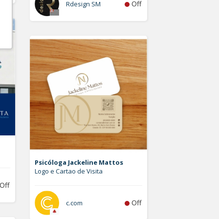
Off
Rdesign SM
Psicóloga Jackeline Mattos
Logo e Cartao de Visita
Off
Off
c.com