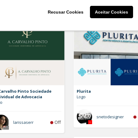
Recusar Cookies
Aceitar Cookies
Carvalho Pinto Sociedade
Plurita
ividual de Advocacia
Logo
go
snetodesigner
Off
larissaserr