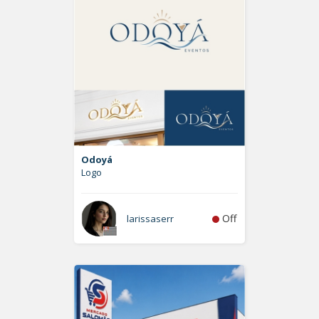
Odoyá
Logo
Off
larissaserr