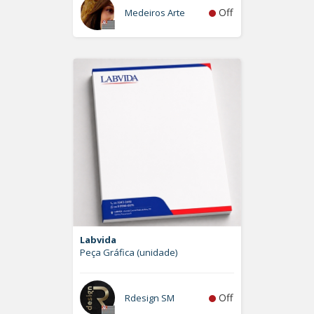
Off
Medeiros Arte
Labvida
Peça Gráfica (unidade)
Off
Rdesign SM