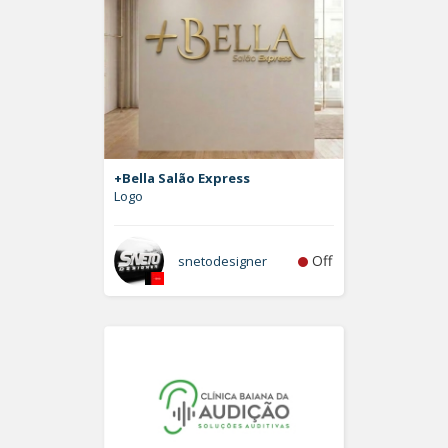
+Bella Salão Express
Logo
Off
snetodesigner