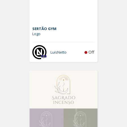
SERTÃO GYM
Logo
Off
LuisNetto