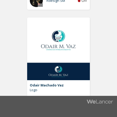
Off
Rdesign SM
Odair Machado Vaz
Logo
Off
Pablo Moreira