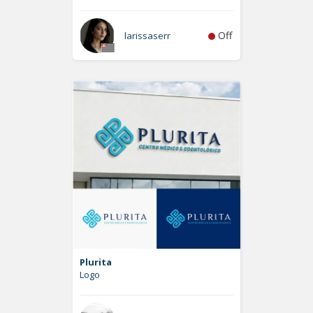
Off
larissaserr
Plurita
Logo