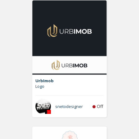
UrbImob
Logo
Off
snetodesigner