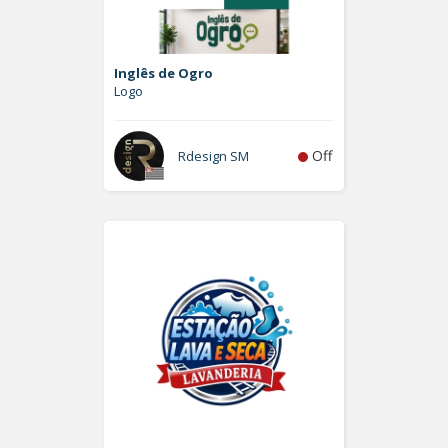
Inglês de Ogro
Logo
Off
Rdesign SM