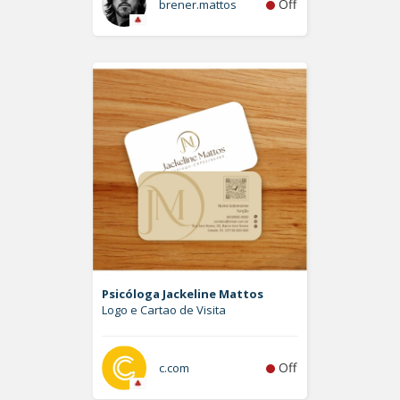
Off
brener.mattos
Psicóloga Jackeline Mattos
Logo e Cartao de Visita
Off
c.com