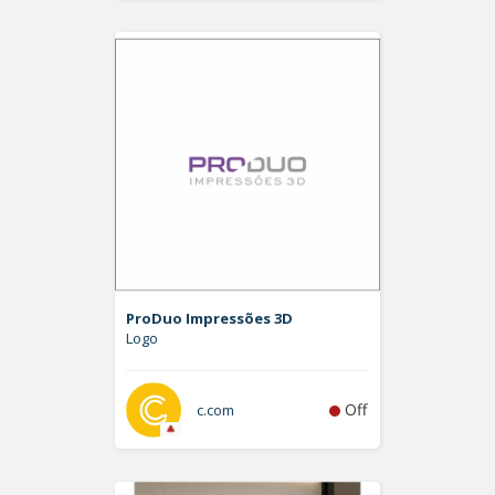
ProDuo Impressões 3D
Logo
Off
c.com