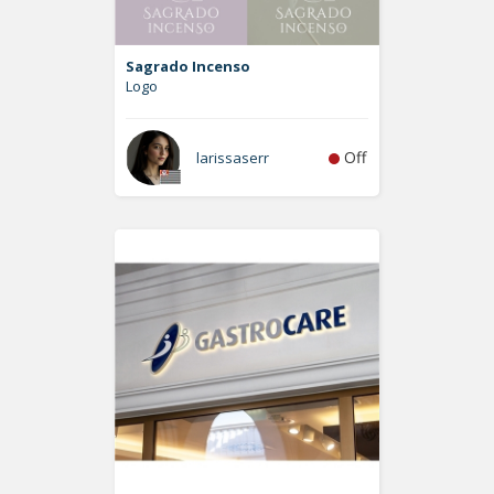
Sagrado Incenso
Logo
Off
larissaserr