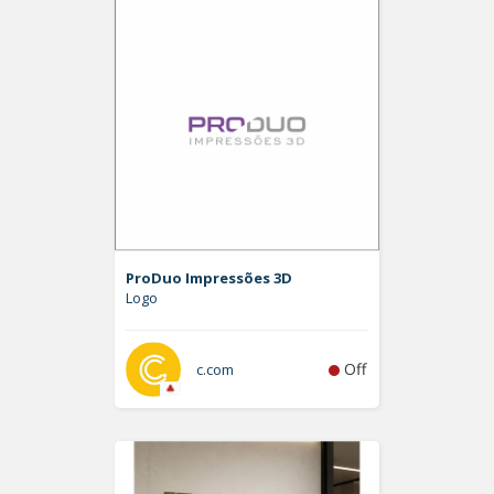
ProDuo Impressões 3D
Logo
Off
c.com