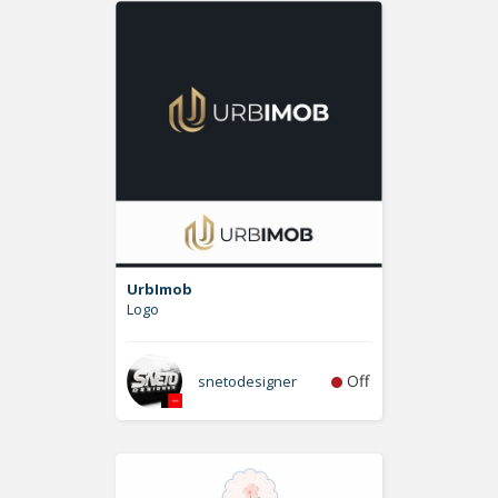
UrbImob
Logo
Off
snetodesigner