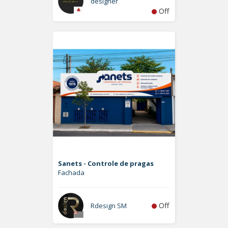
designer
Off
Sanets - Controle de pragas
Fachada
Off
Rdesign SM