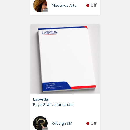
Off
Medeiros Arte
Labvida
Peça Gráfica (unidade)
Off
Rdesign SM