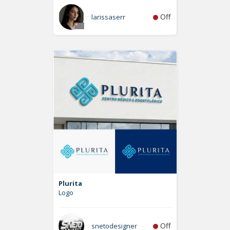
Off
larissaserr
Plurita
Logo
Off
snetodesigner