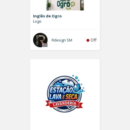
Inglês de Ogro
Logo
Off
Rdesign SM