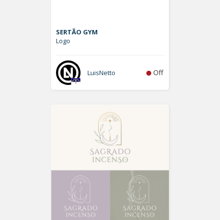
SERTÃO GYM
Logo
Off
LuisNetto