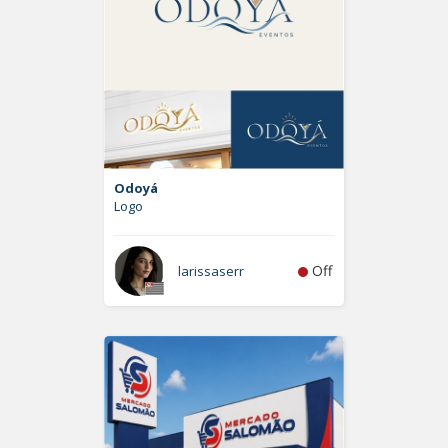
Odoyá
Logo
Off
larissaserr