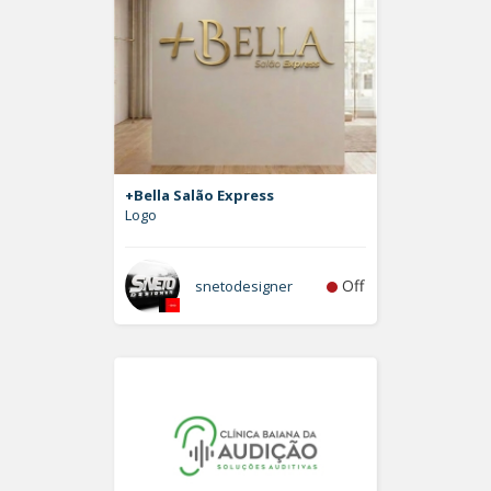
+Bella Salão Express
Logo
Off
snetodesigner