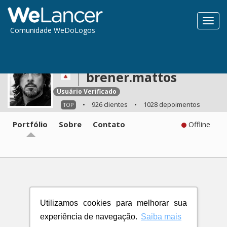
Toggl
Comunidade WeDoLogos
navig
brener.mattos
Usuário Verificado
•
926 clientes
•
1028 depoimentos
TOP
Portfólio
Sobre
Contato
Offline
Utilizamos cookies para melhorar sua
experiência de navegação.
Saiba mais