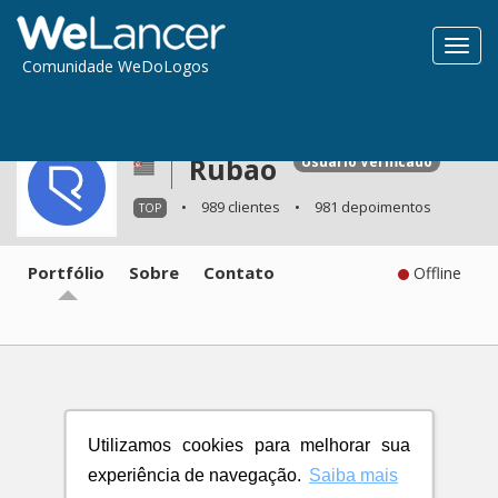
Toggl
Comunidade WeDoLogos
navig
Rubao
Usuário Verificado
•
989 clientes
•
981 depoimentos
TOP
Portfólio
Sobre
Contato
Offline
Utilizamos cookies para melhorar sua
experiência de navegação.
Saiba mais