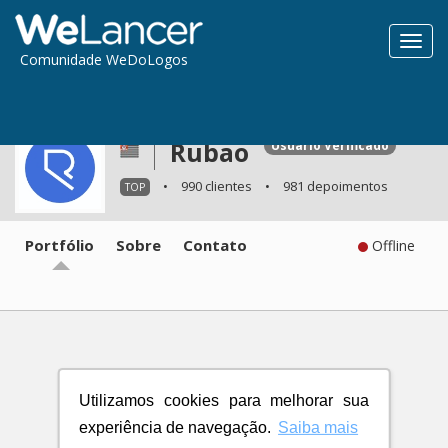
Toggl
Comunidade WeDoLogos
navig
Rubao
Usuário Verificado
•
990 clientes
•
981 depoimentos
TOP
Portfólio
Sobre
Contato
Offline
Utilizamos cookies para melhorar sua
experiência de navegação.
Saiba mais